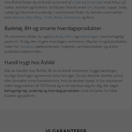
Hos Åshild finder du et bredt sortiment af
undertøj til kvinder
med fokus på
støtte, komfort og funktion. Vi tilbyder blandt andet
BH
, trusser, toppe, body,
nattøj og inkontinensundertøj. I sortimentet finder du kendte varemærker
som
Abecita
,
Miss Mary
,
Trofé
,
Anita
,
Glamorise
og flere.
Badetøj, BH og smarte hverdagsprodukter
Til sommeren finder du også
badetøj
,
bikini
og
badedragter
med behagelig
pasform. Til dig, der vil gøre hverdagen nemmere, tilbyder vi også produkter
inden for
velvære
, støttestrømper, fodpleje, varmeprodukter og andre
praktiske hjælpemidler.
Handl trygt hos Åshild
Når du handler hos Åshild, får du et bredt sortiment, trygge betalinger,
hurtige leveringer og nemme returneringer. Du kan bestille direkte online
eller kontakte vores kundeservice, hvis du ønsker hjælp. Vi har eksisteret
siden begyndelsen af 1970'erne og er et værdsat valg for dig, der søger
behageligt tøj, undertøj og hverdagsprodukter
med omtanke for både
kvalitet og pasform.
VI GARANTERER