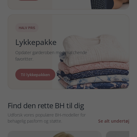
HALV PRIS
Lykkepakke
Opdater garderoben med matchende
favoritter.
Til lykkepakken
Find den rette BH til dig
Udforsk vores populære BH-modeller for
behagelig pasform og støtte.
Se alt undertøj