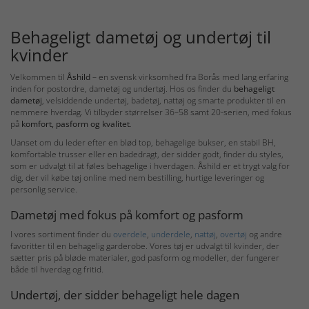
Behageligt dametøj og undertøj til
kvinder
Velkommen til
Åshild
– en svensk virksomhed fra Borås med lang erfaring
inden for postordre, dametøj og undertøj. Hos os finder du
behageligt
dametøj
, velsiddende undertøj, badetøj, nattøj og smarte produkter til en
nemmere hverdag. Vi tilbyder størrelser 36–58 samt 20-serien, med fokus
på
komfort, pasform og kvalitet
.
Uanset om du leder efter en blød top, behagelige bukser, en stabil BH,
komfortable trusser eller en badedragt, der sidder godt, finder du styles,
som er udvalgt til at føles behagelige i hverdagen. Åshild er et trygt valg for
dig, der vil købe tøj online med nem bestilling, hurtige leveringer og
personlig service.
Dametøj med fokus på komfort og pasform
I vores sortiment finder du
overdele
,
underdele
,
nattøj
,
overtøj
og andre
favoritter til en behagelig garderobe. Vores tøj er udvalgt til kvinder, der
sætter pris på bløde materialer, god pasform og modeller, der fungerer
både til hverdag og fritid.
Undertøj, der sidder behageligt hele dagen