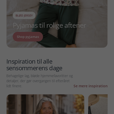
BLØD JERSEY
Pyjamas til rolige aftener
Shop pyjamas
Inspiration til alle
sensommerens dage
Behagelige lag, bløde hjemmefavoritter og
detaljer, der gør overgangen til efteråret
lidt finere.
Se mere inspiration