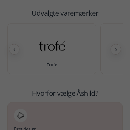
Udvalgte varemærker
‹
›
Trofe
Hvorfor vælge Åshild?
Eget design