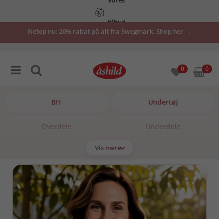
Åbent køb i 30 dage – nemt og enkelt
Netop nu: 20% rabat på alt fra Swegmark. Shop her →
0
0
BH
Undertøj
Overdele
Underdele
Vis mere
Badetøj
Sko & tøfler
Nattøj
Overtøj
Boligindretning
Udsalg