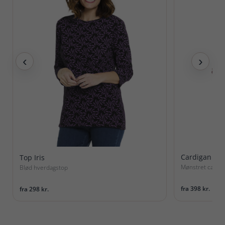
‹
›
Cardigan No
Top Iris
Mønstret cardig
Blød hverdagstop
fra 398 kr.
fra 298 kr.