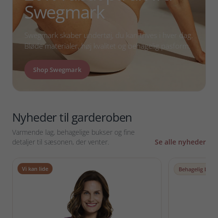
Swegmark
Swegmark skaber undertøj, du kan trives i hver dag.
Bløde materialer, høj kvalitet og behagelig pasform.
Shop Swegmark
Nyheder til garderoben
Varmende lag, behagelige bukser og fine
detaljer til sæsonen, der venter.
Se alle nyheder
Vi kan lide
Behagelig basis