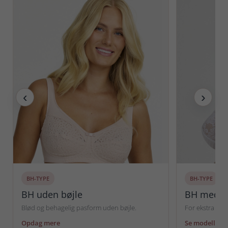
‹
›
BH-TYPE
BH-TYPE
BH uden bøjle
BH med b
Blød og behagelig pasform uden bøjle.
For ekstra støt
Opdag mere
Se modeller