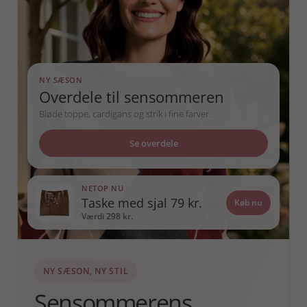
NY SÆSON
Overdele til sensommeren
Bløde toppe, cardigans og strik i fine farver.
Se overdele
NETOP NU
Taske med sjal 79 kr.
Køb nu
Værdi 298 kr.
NY SÆSON, NY STIL
Sensommerens