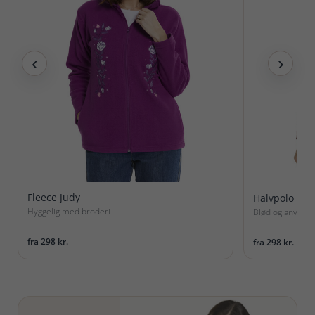
‹
›
Fleece Judy
Halvpolo Hed
Hyggelig med broderi
Blød og anvende
fra 298 kr.
fra 298 kr.