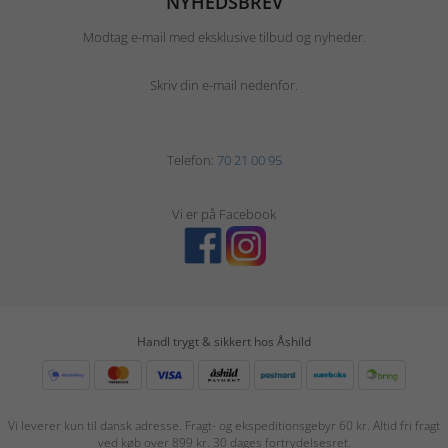
NYHEDSBREV
Modtag e-mail med eksklusive tilbud og nyheder.
Skriv din e-mail nedenfor.
Telefon:
70 21 00 95
Vi er på Facebook
Handl trygt & sikkert hos Åshild
Vi leverer kun til dansk adresse. Fragt- og ekspeditionsgebyr 60 kr. Altid fri fragt
ved køb over 899 kr. 30 dages fortrydelsesret.