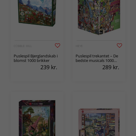
COBBLE HILL
HEYE
Puslespil Bjerglandskab i
Puslespil trekantet – De
blomst 1000 brikker
bedste musicals 1000
brikker
239
kr.
289
kr.