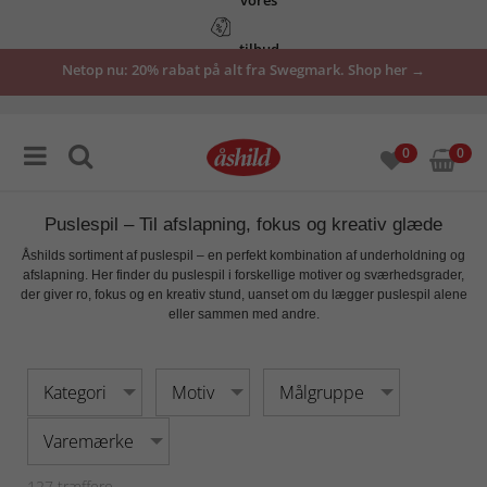
tilbud
Netop nu: 20% rabat på alt fra Swegmark. Shop her →
her
0
0
Puslespil – Til afslapning, fokus og kreativ glæde
Åshilds sortiment af
puslespil
– en perfekt kombination af
underholdning og
afslapning
. Her finder du puslespil i forskellige motiver og sværhedsgrader,
der giver
ro, fokus og en kreativ stund
, uanset om du lægger puslespil alene
eller sammen med andre.
Kategori
Motiv
Målgruppe
Varemærke
127
træffere