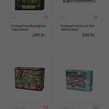
HEYE
HEYE
Puslespil Girafkærlighed
Puslespil Hitchcock-film
1000 brikker
1000 brikker
249
kr.
249
kr.
COBBLE HILL
COBBLE HILL