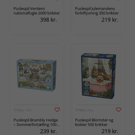
Puslespil Verdens
Puslespil Julemandens
nationalfugle 2000 brikker
forbiflyvning 350 brikker
398
kr.
219
kr.
COBBLE HILL
COBBLE HILL
Puslespil Brambly Hedge
Puslespil Blomster og
– Sommerfortælling 1000
bobler 500 brikker
brikker
239
kr.
219
kr.