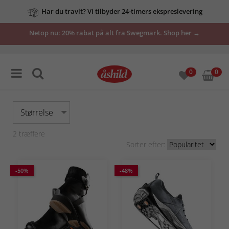
Har du travlt? Vi tilbyder 24-timers ekspreslevering
Netop nu: 20% rabat på alt fra Swegmark. Shop her →
0
0
Størrelse
2
træffere
Sorter efter:
-50%
-48%