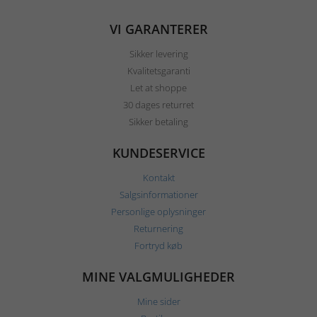
VI GARANTERER
Sikker levering
Kvalitetsgaranti
Let at shoppe
30 dages returret
Sikker betaling
KUNDESERVICE
Kontakt
Salgsinformationer
Personlige oplysninger
Returnering
Fortryd køb
MINE VALGMULIGHEDER
Mine sider