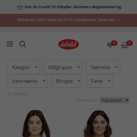
Har du travlt? Vi tilbyder 24-timers ekspreslevering
vores
Netop nu: 20% rabat på alt fra Swegmark. Shop her →
tilbud
her
0
0
Kategori
Målgruppe
Størrelse
Varemærke
Bh-type
Farve
8
træffere
Sorter efter: