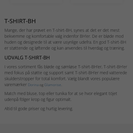
T-SHIRT-BH
Mange, der har prøvet en T-shirt-BH, synes at det er det mest
bekvemme og komfortable valg indenfor BH’er. De er bløde mod
huden og designede til at være usynlige udefra. En god T-shirt-BH
er støttende og løftende og kan anvendes til hverdag og træning.
UDVALG T-SHIRT-BH
I vores sortiment fås bløde og sømløse T-shirt-BH’er, T-shirt-BH’er
med fokus på støtte og support samt T-shirt-BH’er med vatterede
skulderstropper for total komfort. Vælg blandt vores populære
varemærker
.
Dorina
og
Glamorise
Match med bluse, top eller tunika for at se hvor elegant töjet
udenpå fölger krop og figur optimalt.
Altid til gode priser og hurtig levering.