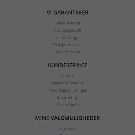
VI GARANTERER
Sikker levering
Kvalitetsgaranti
Let at shoppe
30 dages returret
Sikker betaling
KUNDESERVICE
Kontakt
Salgsinformationer
Personlige oplysninger
Returnering
Fortryd køb
MINE VALGMULIGHEDER
Mine sider