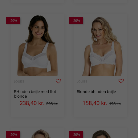
-20%
-20%
LOUISE
LOUISE
BH uden bøjle med flot
Blonde bh uden bøjle
blonde
238,40
kr.
158,40
kr.
298 kr.
198 kr.
-20%
-20%