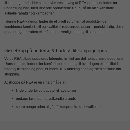
til kampagnepris
. Her samler vi vores udvalg af REA-produkter inden for
undertøj og bad, med løbende opdaterede tilbud, så du altid kan finde
aktuelle rabatter og kampagner
.
I denne REA-kategori finder du et bredt sortiment af produkter, der
kombinerer komfort, stil og kvalitet til reducerede priser – perfekt til dig, der vil
opdatere garderoben eller finde prisvenligt badetøj til sæsonen.
Gør et kup på undertøj & badetøj til kampagnepris
Vores REA-tilbud opdateres løbende, hvilket gør det nemt at gøre gode fund.
Uanset om du leder efter komfortabelt undertøj til hverdagen eller stilfuldt
badetøj til strand og pool, er vores REA-afdeling et oplagt sted at starte din
shopping.
At shoppe på REA er en smart måde at:
finde undertøj og badetøj til
lave priser
opdage favoritter fra velkendte brands
spare penge uden at gå på kompromis med kvaliteten