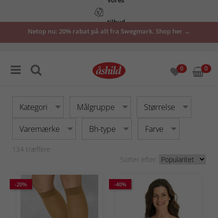
tilbud
Netop nu: 20% rabat på alt fra Swegmark. Shop her →
her
0
0
Kategori
Målgruppe
Størrelse
Varemærke
Bh-type
Farve
134
træffere
Sorter efter:
-20%
-40%