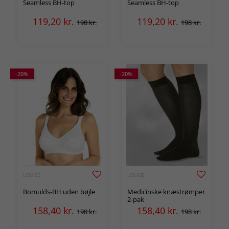
Seamless BH-top
Seamless BH-top
119,20
kr.
119,20
kr.
198 kr.
198 kr.
-20%
-20%
LOUISE
LOUISE
Bomulds-BH uden bøjle
Medicinske knæstrømper
2-pak
158,40
kr.
158,40
kr.
198 kr.
198 kr.