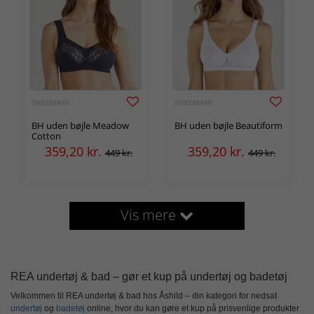
SWEGMARK
SWEGMARK
BH uden bøjle Meadow
BH uden bøjle Beautiform
Cotton
359,20
kr.
359,20
kr.
449 kr.
449 kr.
Vis mere
REA undertøj & bad – gør et kup på undertøj og badetøj
Velkommen til
REA undertøj & bad hos Åshild
– din kategori for
nedsat
undertøj
og
badetøj
online
, hvor du kan gøre et kup på
prisvenlige produkter