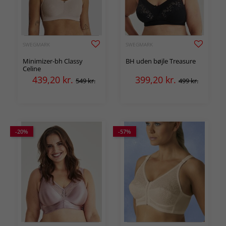
SWEGMARK
SWEGMARK
Minimizer-bh Classy
BH uden bøjle Treasure
Celine
439,20
kr.
399,20
kr.
549 kr.
499 kr.
-20%
-57%