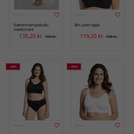
LOUISE
LOUISE
Støttestrømpebuks
BH uden bøjle
medicinske
135,20
kr.
119,20
kr.
169 kr.
198 kr.
-40%
-40%
EMILIA
EMILIA