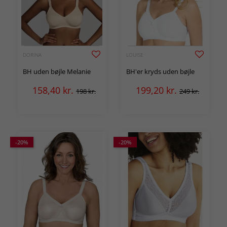
DORINA
LOUISE
BH uden bøjle Melanie
BH'er kryds uden bøjle
158,40
kr.
199,20
kr.
198 kr.
249 kr.
-20%
-20%