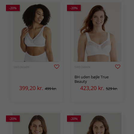
-20%
-20%
SWEGMARK
SWEGMARK
BH uden bøjle True
Beauty
399,20
kr.
423,20
kr.
499 kr.
529 kr.
-20%
-20%