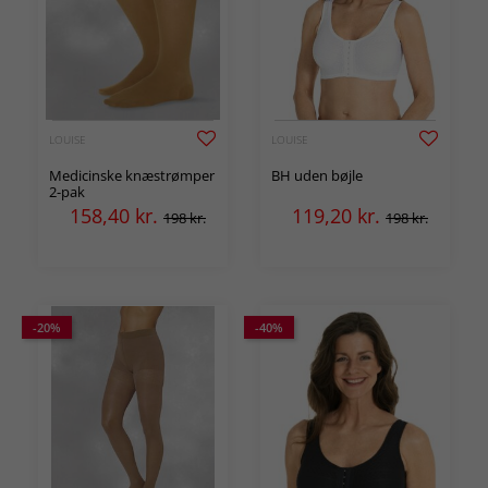
LOUISE
LOUISE
Medicinske knæstrømper
BH uden bøjle
2-pak
158,40
kr.
119,20
kr.
198 kr.
198 kr.
-20%
-40%