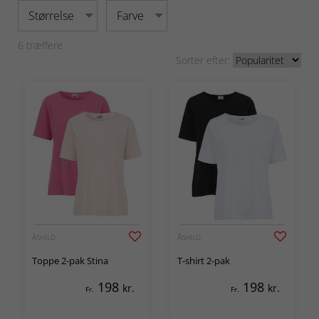
Størrelse
Farve
6
træffere
Sorter efter:
ÅSHILD
ÅSHILD
Toppe 2-pak Stina
T-shirt 2-pak
198
198
kr.
kr.
Fr.
Fr.