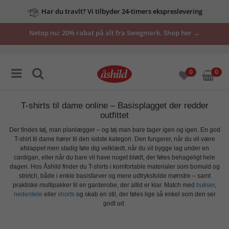
Har du travlt? Vi tilbyder 24-timers ekspreslevering
Netop nu: 20% rabat på alt fra Swegmark. Shop her →
0
0
T-shirts til dame online – Basisplagget der redder
outfittet
Der findes tøj, man planlægger – og tøj man bare tager igen og igen. En god
T-shirt til dame
hører til den sidste kategori. Den fungerer, når du vil være
afslappet men stadig føle dig velklædt, når du vil bygge lag under en
cardigan, eller når du bare vil have noget blødt, der føles behageligt hele
dagen. Hos Åshild finder du T-shirts i komfortable materialer som bomuld og
stretch, både i enkle basisfarver og mere udtryksfulde mønstre – samt
praktiske multipakker til en garderobe, der altid er klar. Match med
bukser
,
nederdele
eller
shorts
og skab en stil, der føles lige så enkel som den ser
godt ud.