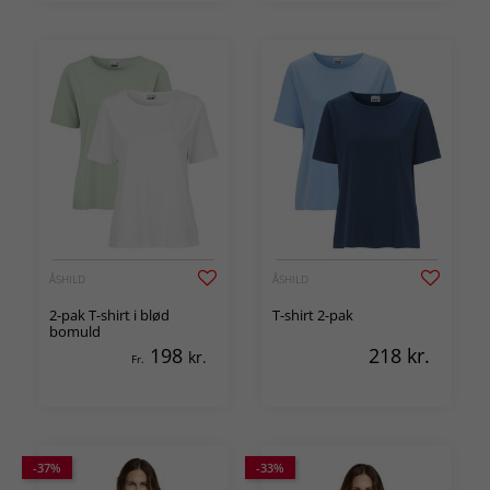
ÅSHILD
ÅSHILD
2-pak T-shirt i blød
T-shirt 2-pak
bomuld
198
218
kr.
kr.
Fr.
-37%
-33%