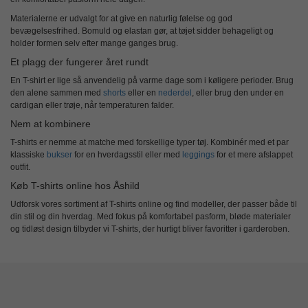
Materialerne er udvalgt for at give en naturlig følelse og god
bevægelsesfrihed. Bomuld og elastan gør, at tøjet sidder behageligt og
holder formen selv efter mange ganges brug.
Et plagg der fungerer året rundt
En T-shirt er lige så anvendelig på varme dage som i køligere perioder. Brug
den alene sammen med
shorts
eller en
nederdel
, eller brug den under en
cardigan eller trøje, når temperaturen falder.
Nem at kombinere
T-shirts er nemme at matche med forskellige typer tøj. Kombinér med et par
klassiske
bukser
for en hverdagsstil eller med
leggings
for et mere afslappet
outfit.
Køb T-shirts online hos Åshild
Udforsk vores sortiment af T-shirts online og find modeller, der passer både til
din stil og din hverdag. Med fokus på komfortabel pasform, bløde materialer
og tidløst design tilbyder vi T-shirts, der hurtigt bliver favoritter i garderoben.