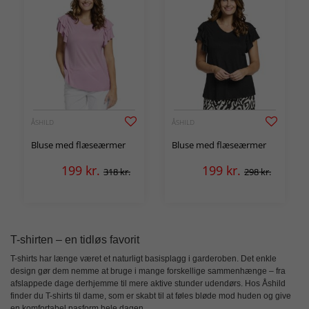
ÅSHILD
ÅSHILD
Bluse med flæseærmer
Bluse med flæseærmer
199
kr.
199
kr.
318 kr.
298 kr.
T-shirten – en tidløs favorit
T-shirts har længe været et naturligt basisplagg i garderoben. Det enkle
design gør dem nemme at bruge i mange forskellige sammenhænge – fra
afslappede dage derhjemme til mere aktive stunder udendørs. Hos Åshild
finder du
T-shirts til dame
, som er skabt til at føles bløde mod huden og give
en komfortabel pasform hele dagen.