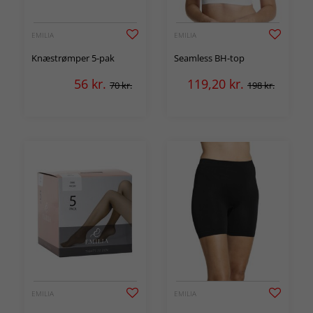
EMILIA
EMILIA
Knæstrømper 5-pak
Seamless BH-top
56
kr.
119,20
kr.
70 kr.
198 kr.
EMILIA
EMILIA