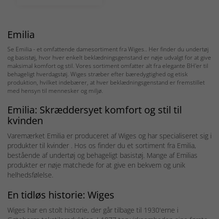
Emilia
Se Emilia - et omfattende damesortiment fra Wiges.. Her finder du undertøj
og basistøj, hvor hver enkelt beklædningsgenstand er nøje udvalgt for at give
maksimal komfort og stil. Vores sortiment omfatter alt fra elegante BH'er til
behageligt hverdagstøj. Wiges stræber efter bæredygtighed og etisk
produktion, hvilket indebærer, at hver beklædningsgenstand er fremstillet
med hensyn til mennesker og miljø.
Emilia: Skræddersyet komfort og stil til
kvinden
Varemærket Emilia er produceret af Wiges og har specialiseret sig i
produkter til kvinder . Hos os finder du et sortiment fra Emilia,
bestående af undertøj og behageligt basistøj. Mange af Emilias
produkter er nøje matchede for at give en bekvem og unik
helhedsfølelse.
En tidløs historie: Wiges
Wiges har en stolt historie, der går tilbage til 1930'erne i