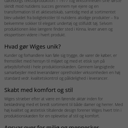
Gøteborgs tekstilproduktion. I 1977 tog virksomheden sine første
skridt mod nutidens succes gennem nye ejere og en
transformation til et aktieselskab, samtidig med at sortimentet
blev udvidet fra boligtekstiler til nutidens alsidige produkter – fra
bekvemme sokker til elegant undertøj og stilfuldt tøj. Selvom
produktionen ikke længere finder sted i Kinna, lever arven og
ekspertisen videre i hvert produkt.
Hvad gør Wiges unik?
Kunder og forhandlere kan føle sig trygge, de varer de køber, er
fremstillet med hensyn til miljøet og med et etisk syn på
arbejdsforhold i hele produktionskæden. Gennem langsigtede
samarbejder med leverandører opretholder virksomheden en høj
standard vedr. kvalitetskontrol og pålidelighed i leverancer.
Skabt med komfort og stil
Wiges stræber efter at være en førende aktør inden for
beklædning med et bredt sortiment til både damer og herrer. Med
høj kvalitet og æstetisk tiltalende design forener Wiges hvert trin i
produktionskæden for en oplevelse af stil og komfort.
Ansvar over for miljø og mennesker