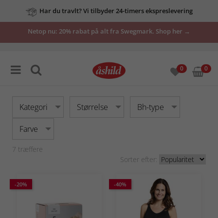
Har du travlt? Vi tilbyder 24-timers ekspreslevering
vores
Netop nu: 20% rabat på alt fra Swegmark. Shop her →
tilbud
her
0
0
Kategori
Størrelse
Bh-type
Farve
7
træffere
Sorter efter:
-20%
-40%