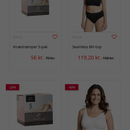
EMILIA
EMILIA
Knæstrømper 5-pak
Seamless BH-top
56
kr.
119,20
kr.
70 kr.
198 kr.
-20%
-40%