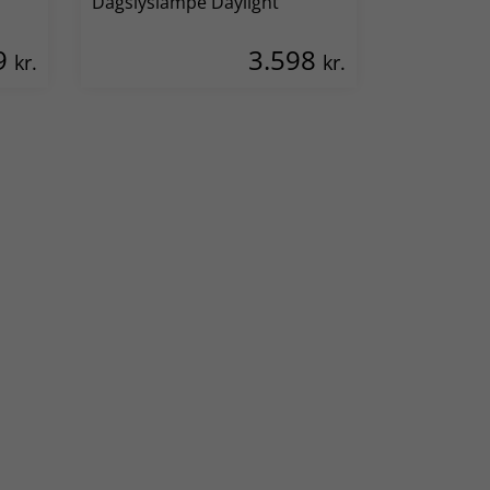
Dagslyslampe Daylight
9
3.598
kr.
kr.