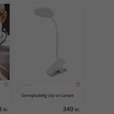
PURELITE
Genopladelig clip-on lampe
8
349
kr.
kr.