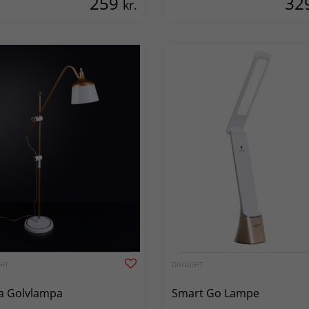
259
32
kr.
GHT
DAYLIGHT
a Golvlampa
Smart Go Lampe