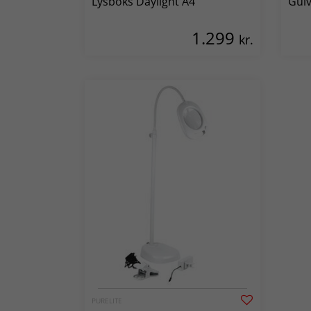
Lysboks Daylight A4
Gulv
1.299
kr.
PURELITE