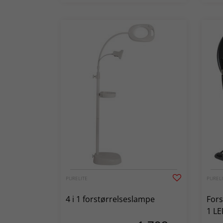
PURELITE
PURELI
4 i 1 forstørrelseslampe
Fors
1 L