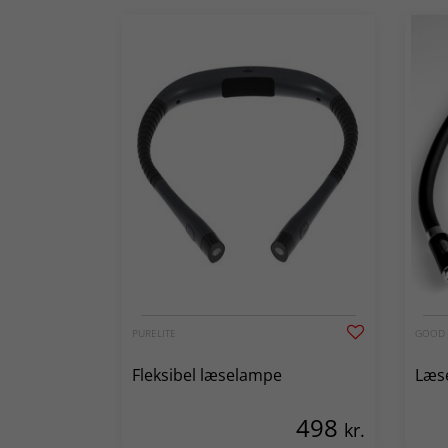
PURELITE
GOOD 
Fleksibel læselampe
Læse
498
kr.