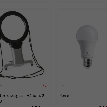
TE
DAYLIGHT
tørrelsesglas - Håndfri: 2-i-
Pære
ED