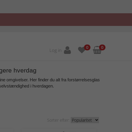
0
0
Log in
igere hverdag
ine omgivelser. Her finder du alt fra
forstørrelsesglas
 selvstændighed
i hverdagen.
Sorter efter: