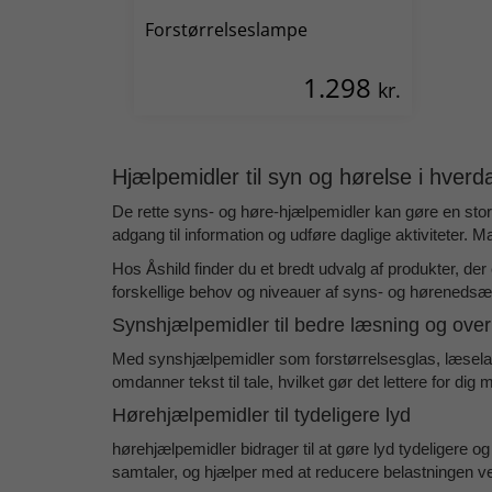
Forstørrelseslampe
1.298
kr.
Hjælpemidler til syn og hørelse i hver
De rette
syns- og høre-hjælpemidler
kan gøre en stor 
adgang til information og udføre daglige aktiviteter. 
Hos Åshild finder du et bredt udvalg af produkter, der 
forskellige behov og niveauer af syns- og hørenedsæt
Synshjælpemidler til bedre læsning og over
Med
synshjælpemidler
som forstørrelsesglas, læselamp
omdanner tekst til tale, hvilket gør det lettere for dig
Hørehjælpemidler til tydeligere lyd
hørehjælpemidler
bidrager til at gøre lyd tydeligere 
samtaler, og hjælper med at reducere belastningen v