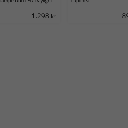
lampe Duo LED Daylight
Luplineal
1.298
8
kr.