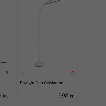
PURELITE
Daylight Duo Gulvlampe
9
998
kr.
kr.