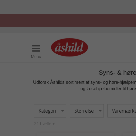
Menu
Syns- & høre
Udforsk Åshilds sortiment af
syns- og høre-hjælpem
og læsehjælpemidler
til hør
Kategori
Størrelse
Varemærk
21
træffere