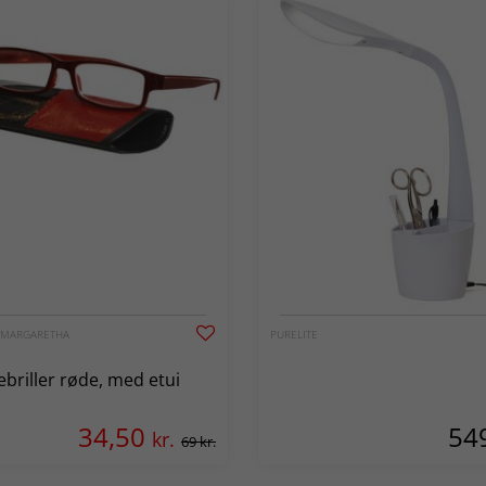
É MARGARETHA
PURELITE
briller røde, med etui
34,50
54
kr.
69 kr.