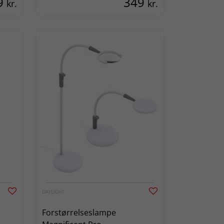
9
349
kr.
kr.
DAYLIGHT
Forstørrelseslampe