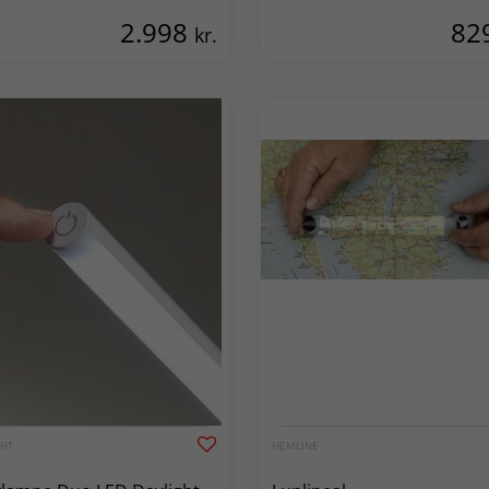
2.998
82
kr.
GHT
HEMLINE