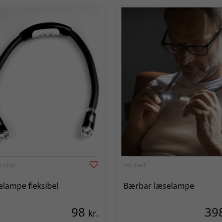
LIVING
DAYLIGHT
lampe fleksibel
Bærbar læselampe
98
39
kr.