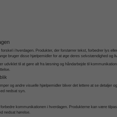
dagen
forskel i hverdagen. Produkter, der forstørrer tekst, forbedrer lys eller
Mange bruger disse hjælpemidler for at øge deres selvstændighed og liv
er udviklet til at gøre alt fra læsning og håndarbejde til kommunikation
telse.
blik
er og andre visuelle hjælpemidler bliver det lettere at se detaljer og
 med nedsat syn.
og forbedre kommunikationen i hverdagen. Produkterne kan være tilpasse
ed nedsat hørelse.