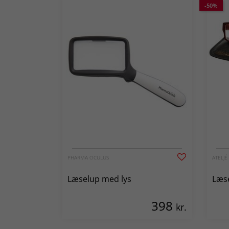
-50%
PHARMA OCULUS
ATELJ
Læselup med lys
Læse
398
kr.