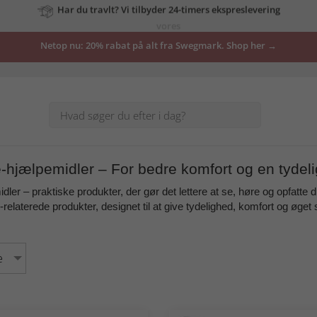
tilbud
Netop nu: 20% rabat på alt fra Swegmark. Shop her →
her
-hjælpemidler – For bedre komfort og en tydel
idler
– praktiske produkter, der gør det lettere at se, høre og opfatte d
e-relaterede produkter, designet til at give
tydelighed, komfort og øget
e