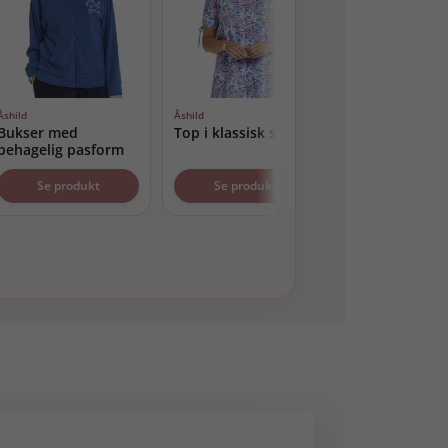
Åshild
Åshild
Åshild
Bukser med
Top i klassisk stil
Behagelig ove
behagelig pasform
Se produkt
Se produkt
Se produk