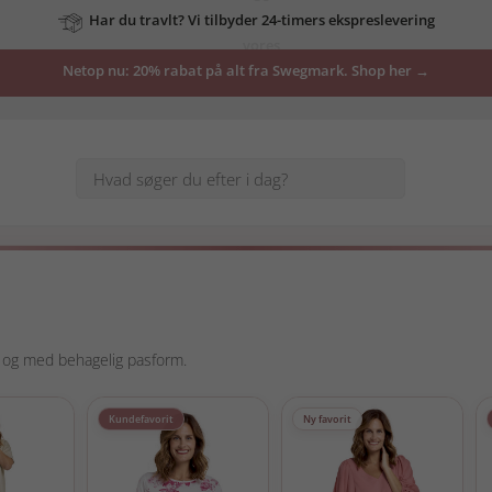
vores
tilbud
Netop nu: 20% rabat på alt fra Swegmark. Shop her →
her
e
r og med behagelig pasform.
Kundefavorit
Ny favorit