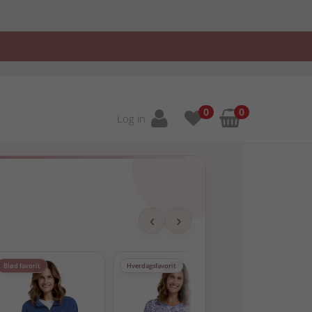
0
0
Log in
‹
›
Blød favorit
Hverdagsfavorit
Populær