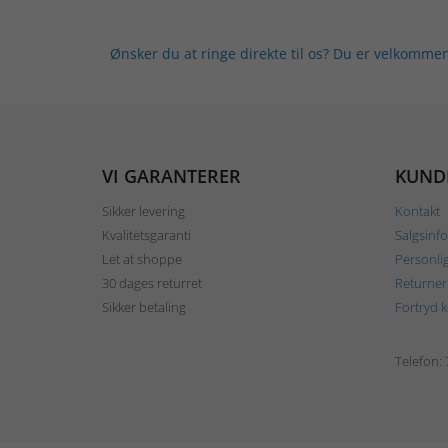
Ønsker du at ringe direkte til os? Du er velkommen
VI GARANTERER
KUND
Sikker levering
Kontakt
Kvalitetsgaranti
Salgsinf
Let at shoppe
Personli
30 dages returret
Returner
Sikker betaling
Fortryd 
Telefon: