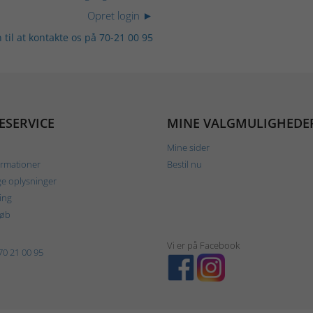
Opret login ►
 til at kontakte os på 70-21 00 95
ESERVICE
MINE VALGMULIGHEDE
Mine sider
ormationer
Bestil nu
ge oplysninger
ing
køb
Vi er på Facebook
70 21 00 95