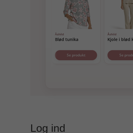
Åshild
Åshild
Blød tunika
Kjole i blød 
Se produkt
Se prod
Log ind