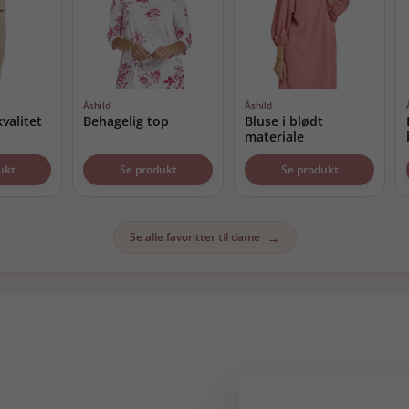
Åshild
Åshild
kvalitet
Behagelig top
Bluse i blødt
materiale
ukt
Se produkt
Se produkt
Se alle favoritter til dame