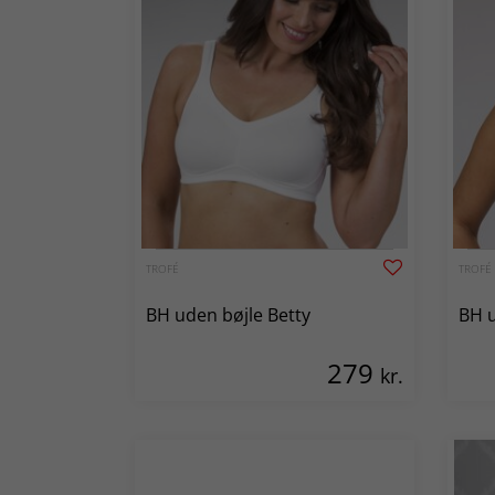
TROFÉ
TROFÉ
BH uden bøjle Betty
BH u
279
kr.