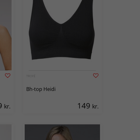
TROFÉ
Bh-top Heidi
9
149
kr.
kr.