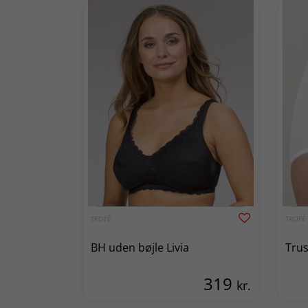
TROFÉ
TROFÉ
BH uden bøjle Livia
Trus
319
kr.