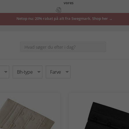
tilbud
Netop nu: 20% rabat på alt fra Swegmark. Shop her →
her
Bh-type
Farve