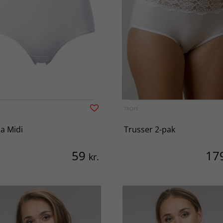
TROFÉ
a Midi
Trusser 2-pak
59
17
kr.