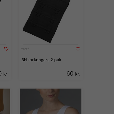
TROFÉ
BH-forlængere 2-pak
0
60
kr.
kr.