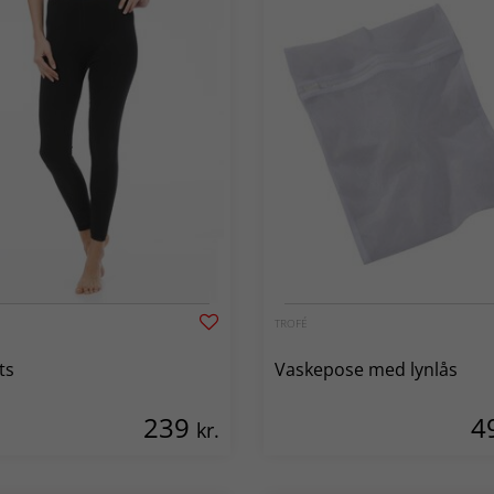
TROFÉ
ts
Vaskepose med lynlås
239
4
kr.