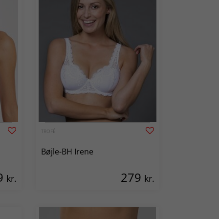
TROFÉ
Bøjle-BH Irene
9
279
kr.
kr.