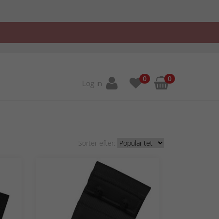
0
0
Log in
Sorter efter: