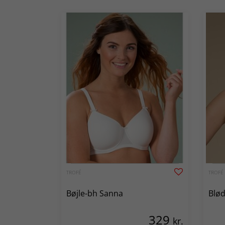
TROFÉ
TROFÉ
Bøjle-bh Sanna
Blød
329
kr.