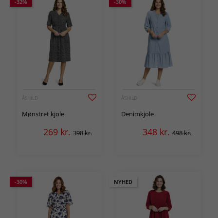
-32%
-30%
ÅSHILD
ÅSHILD
Mønstret kjole
Denimkjole
269
kr.
348
kr.
398 kr.
498 kr.
-30%
NYHED