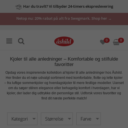
Har du travlt? Vi tilbyder 24-timers ekspreslevering
Netop nu: 20% rabat på alt fra Swegmark. Shop her →
0
0
Kjoler til alle anledninger – Komfortable og stilfulde
favoritter
Opdag vores inspirerende kollektion af
kjoler til alle anledninger
hos Åshild.
Her finder du et nøje udvalgt sortiment med
komfortable, flotte og lette kjoler
– fra luftige sommerkjoler og hverdagskjoler til mere festlige modeller. Uanset
om du søger stilren elegance eller behagelig komfort i hverdagen, har vi
kjoler, der lader dig udtrykke din personlige stil. Udforsk vores favoritter og
find dit næste perfekte match!
Kategori
Størrelse
Farve