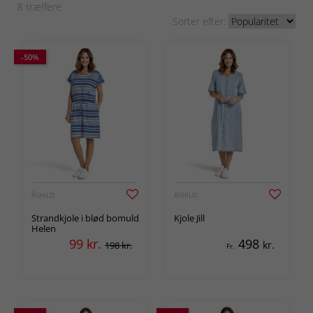
8
træffere
Sorter efter:
-50%
ÅSHILD
ÅSHILD
Strandkjole i blød bomuld
Kjole Jill
Helen
99
kr.
498
kr.
198 kr.
Fr.