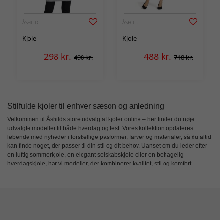
ÅSHILD
ÅSHILD
Kjole
Kjole
298
kr.
488
kr.
498 kr.
718 kr.
Stilfulde kjoler til enhver sæson og anledning
Velkommen til Åshilds store udvalg af
kjoler online
– her finder du nøje
udvalgte modeller til både hverdag og fest. Vores kollektion opdateres
løbende med nyheder i forskellige pasformer, farver og materialer, så du altid
kan finde noget, der passer til din stil og dit behov. Uanset om du leder efter
en luftig sommerkjole, en elegant selskabskjole eller en behagelig
hverdagskjole, har vi modeller, der kombinerer
kvalitet, stil og komfort
.