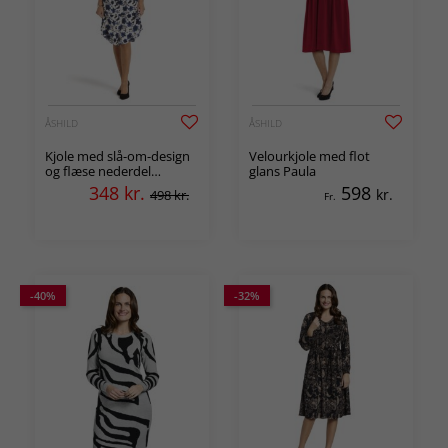
ÅSHILD
ÅSHILD
Kjole med slå-om-design
Velourkjole med flot
og flæse nederdel
glans Paula
Henrietta
348
kr.
598
kr.
498 kr.
Fr.
-40%
-32%