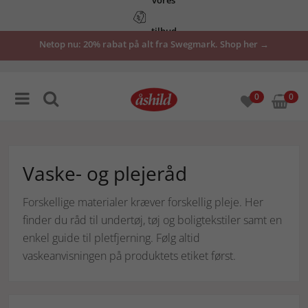
tilbud
Netop nu: 20% rabat på alt fra Swegmark. Shop her →
her
0
0
Vaske- og plejeråd
Forskellige materialer kræver forskellig pleje. Her
finder du råd til undertøj, tøj og boligtekstiler samt en
enkel guide til pletfjerning. Følg altid
vaskeanvisningen på produktets etiket først.