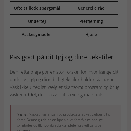
Ofte stillede spørgsmål
Generelle råd
Undertøj
Pletfjerning
Vaskesymboler
Hjælp
Pas godt på dit tøj og dine tekstiler
Den rette pleje gør en stor forskel for, hvor længe dit
undertøj, tøj og dine boligtekstiler holder sig pæne.
Vask ikke unødigt, vælg et skånsomt program og brug
vaskemiddel, der passer til farve og materiale.
Vigtigt:
Vaskeanvisningen på produktets etiket gælder altid
først. Denne guide er en hjælp til at forstå almindelige
symboler og til, hvordan du kan pleje forskellige typer
tekstiler.