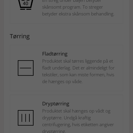
Én streg under baljen betyder
skånsomt program. To streger
betyder ekstra skånsom behandling.
Tørring
Fladtørring
Produktet skal tørres liggende på et
fladt underlag. Det er almindeligt for
tekstiler, som kan miste formen, hvis
de hænges op våde.
Dryptørring
Produktet skal hænges op vådt og
dryptørre. Undgå kraftig
centrifugering, hvis etiketten angiver
dryptørring.