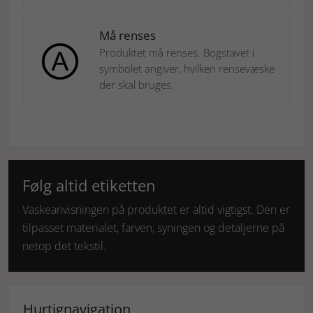
Må renses
Produktet må renses. Bogstavet i
symbolet angiver, hvilken rensevæske
der skal bruges.
Følg altid etiketten
Vaskeanvisningen på produktet er altid vigtigst. Den er
tilpasset materialet, farven, syningen og detaljerne på
netop det tekstil.
Hurtignavigation