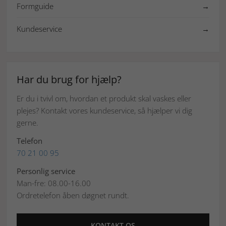
Formguide
→
Kundeservice
→
Har du brug for hjælp?
Er du i tvivl om, hvordan et produkt skal vaskes eller
plejes? Kontakt vores kundeservice, så hjælper vi dig
gerne.
Telefon
70 21 00 95
Personlig service
Man-fre: 08.00-16.00
Ordretelefon åben døgnet rundt.
KONTAKT OS