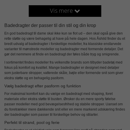
Vis mere
Badedragter der passer til din stil og din krop
En god
badedragt til dame
skal ikke kun se flot ud – den skal også give den
rette støtte og være behagelig at have på hele dagen. Hos Åshild finder du et
bredt udvalg af badedragter i forskellige modeller, fra klassiske ensfarvede
varianter til mønstrede modeller og badedragter med formende detaljer. Det
gør det nemmere at finde en badedragt der føles både tryg og smigrende.
I sortimentet findes modeller fra velkendte brands som tilbyder badetøj med
fokus på komfort og kvalitet. Mange badedragter er designet med detaljer
som justerbare stropper, vatterede skåle, bøjle eller formende snit som giver
ekstra støtte og en behagelig pasform.
Vælg badedragt efter pasform og funktion
For maksimal komfort kan du vælge en badedragt med shaping, foret
materiale eller ekstra støtte til busten. Ønsker du en mere sporty følelse
passer modeller med god bevægelsesfrihed og stabile stropper. Uanset om
du foretrækker mere dækkende snit eller en mere markeret udskæring findes
der badedragter som passer til forskellige behov og stilarter.
Perfekt til strand, pool og ferie