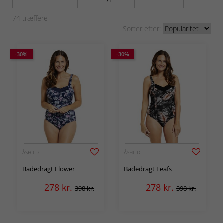
74
træffere
Sorter efter:
-30%
-30%
ÅSHILD
ÅSHILD
Badedragt Flower
Badedragt Leafs
278
kr.
278
kr.
398 kr.
398 kr.