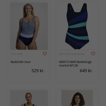
MISS MARY
ABECITA BY SWEGMARK
Baddräkt Azur
406015 6660 Badedragt
marine B/C36
529
kr.
649
kr.