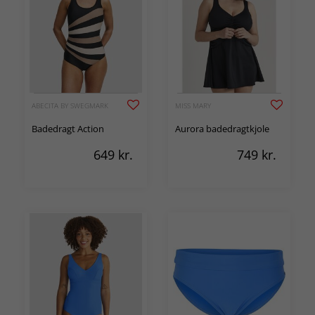
ABECITA BY SWEGMARK
MISS MARY
Badedragt Action
Aurora badedragtkjole
649
kr.
749
kr.