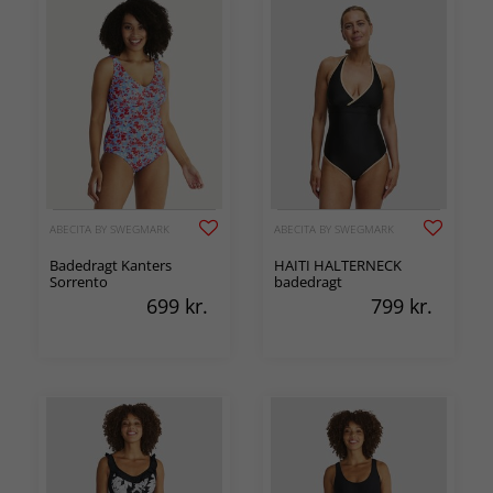
ABECITA BY SWEGMARK
ABECITA BY SWEGMARK
Badedragt Kanters
HAITI HALTERNECK
Sorrento
badedragt
699
kr.
799
kr.