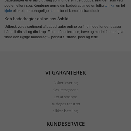
Badedragter er et alsidigt valg som fungerer lige godt på stranden som ved
poolen eller i spa. Kombinér gerne din badedragt med en luftig
tunika
, en let
kjole
eller et par behagelige
shorts
for et komplet strandlook.
Køb badedragter online hos Åshild
Udforsk vores sortiment af
badedragter online
og find modeller der passer
både til din stil og din krop. Filtrer efter størrelse, farve og model for hurtigt at
finde den rigtige badedragt – perfekt til strand, pool og ferie.
VI GARANTERER
Sikker levering
Kvalitetsgaranti
Let at shoppe
30 dages returret
Sikker betaling
KUNDESERVICE