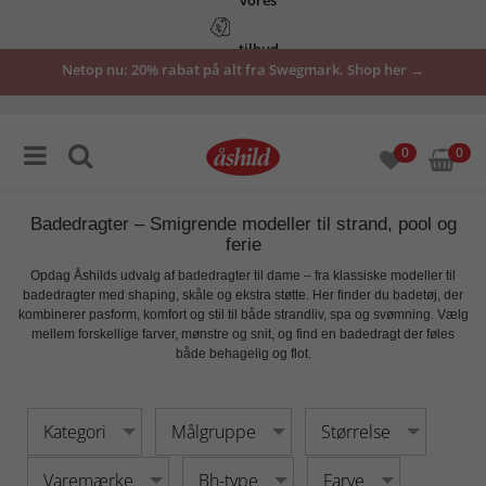
tilbud
Netop nu: 20% rabat på alt fra Swegmark. Shop her →
her
0
0
Badedragter – Smigrende modeller til strand, pool og
ferie
Opdag Åshilds udvalg af
badedragter til dame
– fra klassiske modeller til
badedragter med shaping, skåle og ekstra støtte. Her finder du badetøj, der
kombinerer
pasform, komfort og stil
til både strandliv, spa og svømning. Vælg
mellem forskellige farver, mønstre og snit, og find en badedragt der føles
både behagelig og flot.
Kategori
Målgruppe
Størrelse
Varemærke
Bh-type
Farve