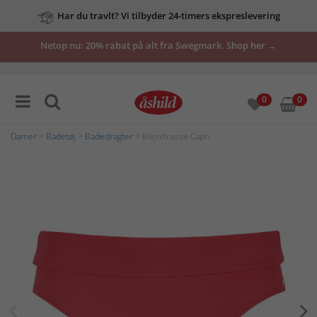
Har du travlt? Vi tilbyder 24-timers ekspreslevering
Netop nu: 20% rabat på alt fra Swegmark. Shop her →
0
0
Damer
>
Badetøj
>
Badedragter
> Bikinitrusse Capri