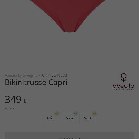
Abecita by Swegmark
Art. nr: 270573
Bikinitrusse Capri
349
kr.
Farve
Blå
Rosa
Sort
Vælg en str