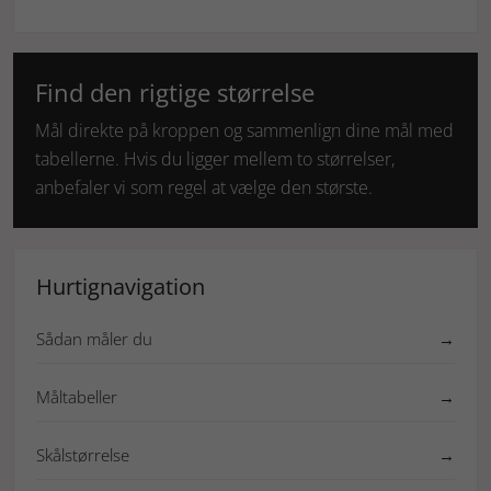
Find den rigtige størrelse
Mål direkte på kroppen og sammenlign dine mål med
tabellerne. Hvis du ligger mellem to størrelser,
anbefaler vi som regel at vælge den største.
Hurtignavigation
Sådan måler du
→
Måltabeller
→
Skålstørrelse
→