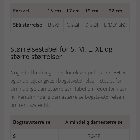
Forskel
15 cm
17 cm
19 cm
22 cm
Skålstørrelse
B-skål
C-skål
D-skål
E (DD)-skål
Størrelsestabel for S, M, L, XL og
større størrelser
Nogle beklædningsdele, for eksempel t-shirts, BH'er
og undertøj, angives i bogstavstørrelser i stedet for
almindelige damestørrelser. Tabellen nedenfor viser,
hvilken almindelig damestørrelse bogstavstørrelsen
omtrent svarer til.
Bogstavstørrelse
Almindelig damestørrelse
S
36-38