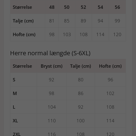
Størrelse
48
50
52
54
56
Talje (cm)
81
85
89
94
99
Hofte (cm)
98
103
108
114
120
Herre normal længde (S-6XL)
Størrelse
Bryst (cm)
Talje (cm)
Hofte (cm)
S
92
80
96
M
98
86
102
L
104
92
108
XL
110
100
114
2XL
116
108
120