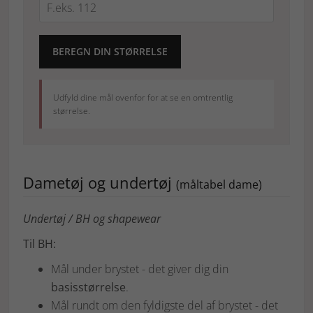
BEREGN DIN STØRRELSE
Udfyld dine mål ovenfor for at se en omtrentlig
størrelse.
Dametøj og undertøj
(måltabel dame)
Undertøj / BH og shapewear
Til BH:
Mål under brystet - det giver dig din
basisstørrelse
.
Mål rundt om den fyldigste del af brystet - det