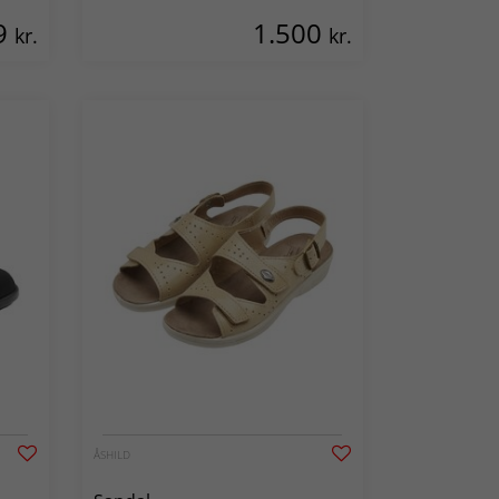
9
1.500
kr.
kr.
ÅSHILD