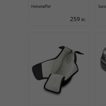
Helsetøffel
San
259
kr.