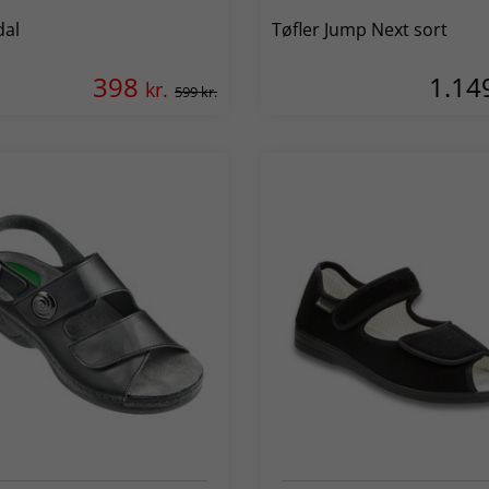
dal
Tøfler Jump Next sort
398
1.14
kr.
599 kr.