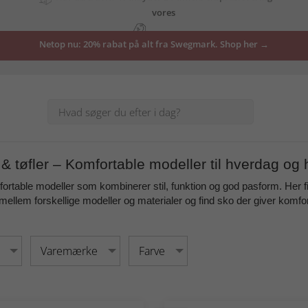
tilbud
Netop nu: 20% rabat på alt fra Swegmark. Shop her →
her
& tøfler – Komfortable modeller til hverdag og
rtable modeller som kombinerer stil, funktion og god pasform. Her finde
llem forskellige modeller og materialer og find sko der giver
komfor
Varemærke
Farve