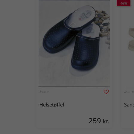
-62%
ÅSHILD
ÅSHILD
Helsetøffel
San
259
kr.