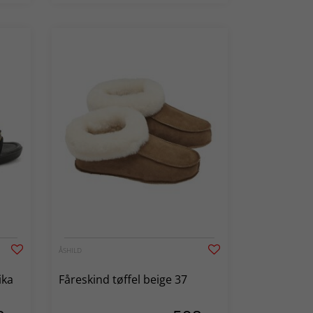
ÅSHILD
ika
Fåreskind tøffel beige 37