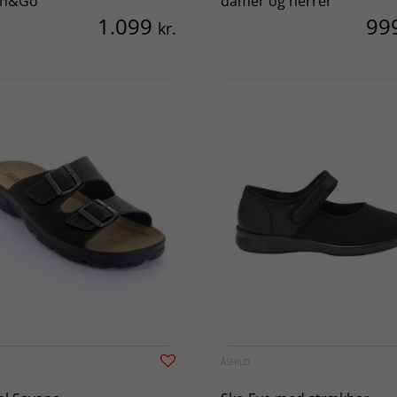
h&Go
damer og herrer
1.099
99
kr.
ÅSHILD