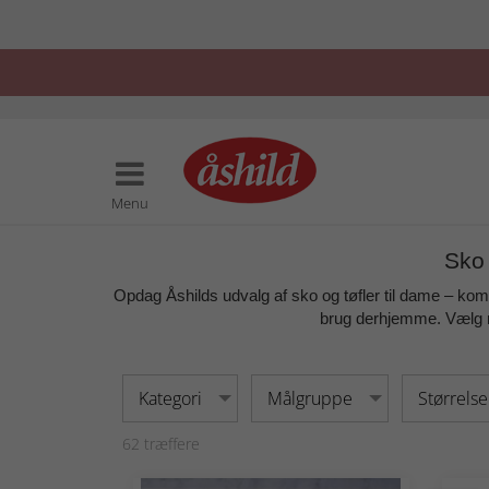
Menu
Sko 
Opdag Åshilds udvalg af
sko og tøfler til dame
– komfo
brug derhjemme. Vælg me
Kategori
Målgruppe
Størrelse
62
træffere