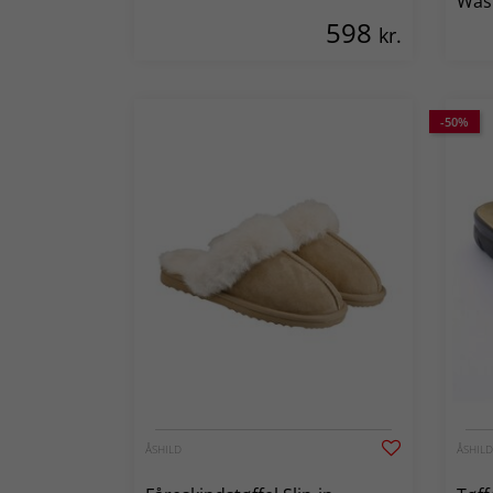
Was
598
kr.
-50%
ÅSHILD
ÅSHILD