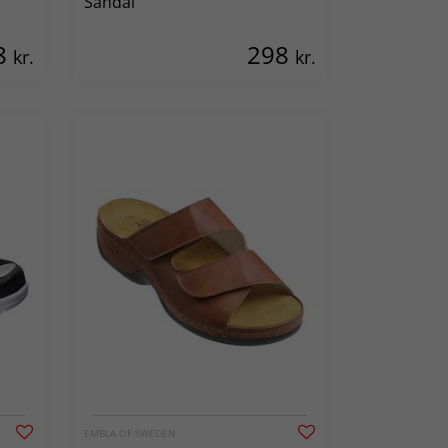
Sandal
8
298
kr.
kr.
EMBLA OF SWEDEN