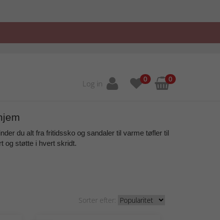
0
0
Log in
 hjem
r du alt fra fritidssko og sandaler til varme tøfler til
t og støtte
i hvert skridt.
Sorter efter: