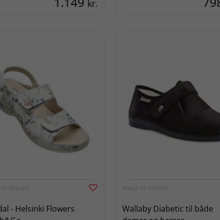
1.149
79
kr.
 OF SWEDEN
EMBLA OF SWEDEN
al - Helsinki Flowers
Wallaby Diabetic til både