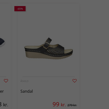
-65%
ÅSHILD
jer
Sandal
8
99
kr.
kr.
279 kr.