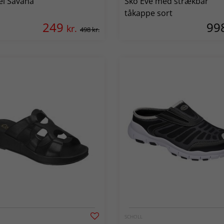
el Savana
Sko Eve med strækbar
tåkappe sort
249
99
kr.
498 kr.
SCHOLL