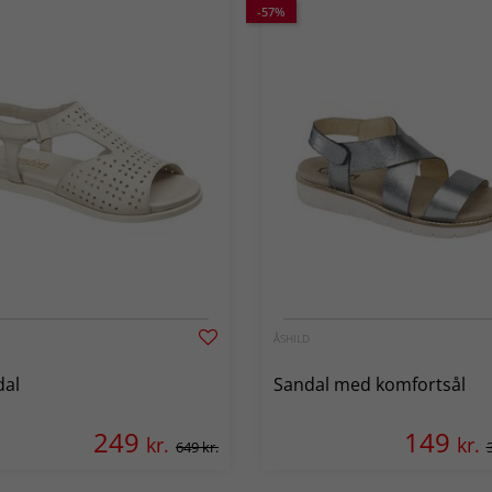
-57%
ÅSHILD
dal
Sandal med komfortsål
249
149
kr.
kr.
649 kr.