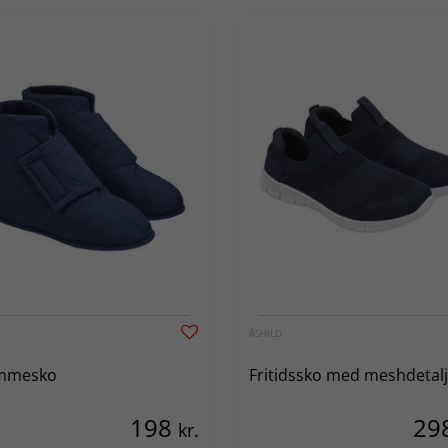
ÅSHILD
mmesko
Fritidssko med meshdetal
198
29
kr.