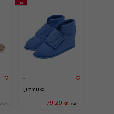
-60%
ÅSHILD
Hjemmesko
79,20
kr.
349 kr.
198 kr.