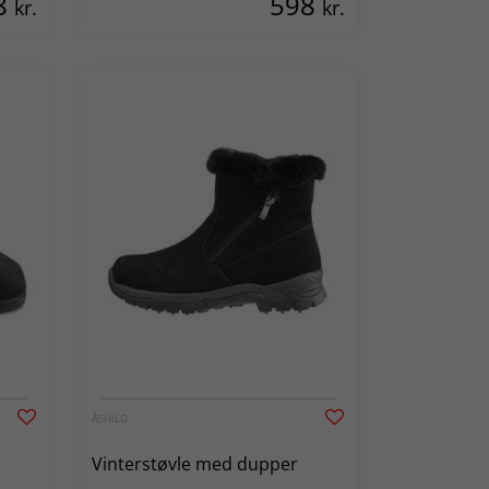
8
598
kr.
kr.
ÅSHILD
Vinterstøvle med dupper