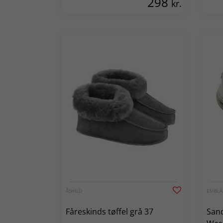
298
kr.
ÅSHILD
EMBLA
Fåreskinds tøffel grå 37
Sand