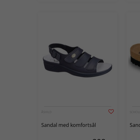
ÅSHILD
SCHOL
Sandal med komfortsål
Sand