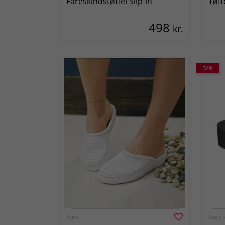
Fåreskindstøffel Slip-in
Tøff
498
kr.
-34%
ÅSHILD
ÅSHILD