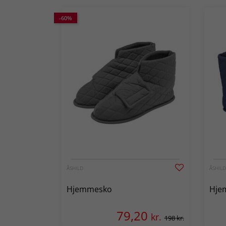
-60%
ÅSHILD
ÅSHILD
Hjemmesko
Hje
79,20
kr.
198 kr.