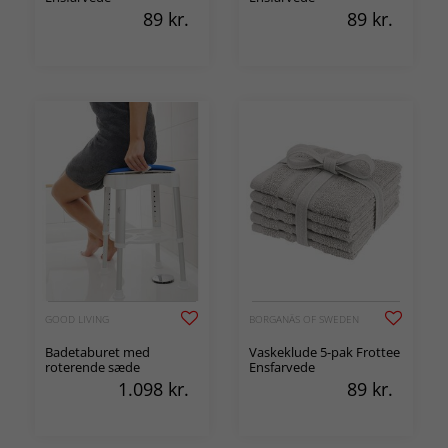
89
kr.
89
kr.
GOOD LIVING
BORGANÄS OF SWEDEN
Badetaburet med
Vaskeklude 5-pak Frottee
roterende sæde
Ensfarvede
1.098
kr.
89
kr.