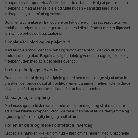
kroppen i hverdagen. Hos Åshild finder du et bredt udvalg af produkter, der
hjælper dig med at rense, pleje og fugte huden – samtidig med at de
bidrager til øget komfort og velvære.
Sortimentet omfatter alt fra
fodpleje og håndpleje
til massageprodukter og
praktiske hjælpemidler, der gør kropsplejen lettere. Produkterne er tilpasset
forskellige behov og livssituationer.
Hudpleje for blød og velplejet hud
Med
hudplejeprodukter
som rens og fugtgivende produkter kan du holde
huden sund og blød. Regelmæssig hudpleje giver en behagelig følelse og
hjælper huden med at få det bedre over tid.
Fod- og håndpleje i hverdagen
Produkter til
fodpleje og håndpleje
gør det nemmere at tage sig af udsatte
områder, der bruges dagligt. Fodfile, cremer og andre hjælpemidler bidrager
til øget komfort og mindsker risikoen for tør hud og ubehag.
Massage og afslapning
Med
massageprodukter
kan du reducere spændinger og skabe en mere
afslappet følelse i kroppen. Produkterne er nemme at bruge derhjemme og
egner sig både til daglig brug og restitution.
For en enklere og mere komfortabel hverdag
Kropspleje handler ikke kun om hud – men om helheden. Med funktionelle