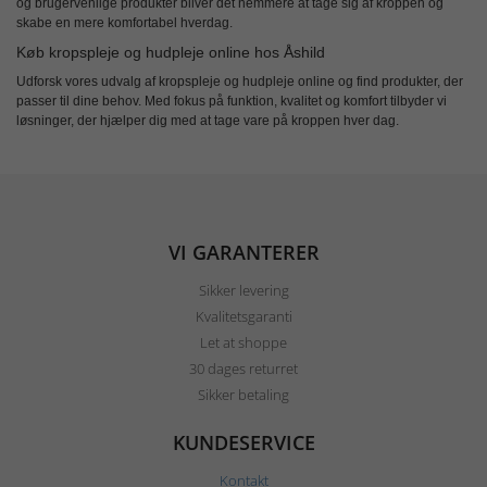
og brugervenlige produkter bliver det nemmere at tage sig af kroppen og
skabe en mere komfortabel hverdag.
Køb kropspleje og hudpleje online hos Åshild
Udforsk vores udvalg af
kropspleje og hudpleje online
og find produkter, der
passer til dine behov. Med fokus på funktion, kvalitet og komfort tilbyder vi
løsninger, der hjælper dig med at tage vare på kroppen hver dag.
VI GARANTERER
Sikker levering
Kvalitetsgaranti
Let at shoppe
30 dages returret
Sikker betaling
KUNDESERVICE
Kontakt