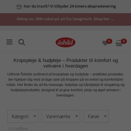
vores
tilbud
Netop nu: 20% rabat på alt fra Swegmark. Shop her →
her
0
0
Kropspleje & hudpleje – Produkter til komfort og
velvære i hverdagen
Udforsk Åshilds sortiment af
kropspleje og hudpleje
– praktiske produkter,
der hjælper dig med at tage vare på kroppen på en enkel og komfortabel
måde. Her finder du alt fra
massage, fodpleje og håndpleje
til rengøring og
hudplejeprodukter, designet til at give
komfort, pleje og øget velvære
i
hverdagen.
Kategori
Varemærke
Farve
13
træffere