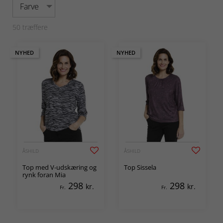
Farve
50
træffere
NYHED
NYHED
ÅSHILD
ÅSHILD
Top med V-udskæring og
Top Sissela
rynk foran Mia
298
298
kr.
kr.
Fr.
Fr.