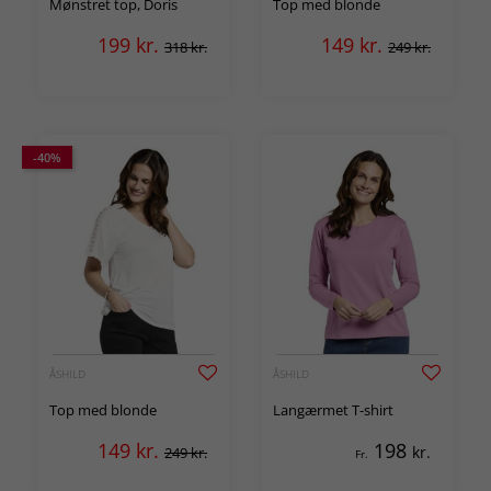
Mønstret top, Doris
Top med blonde
199
kr.
149
kr.
318 kr.
249 kr.
-40%
ÅSHILD
ÅSHILD
Top med blonde
Langærmet T-shirt
149
kr.
198
kr.
249 kr.
Fr.