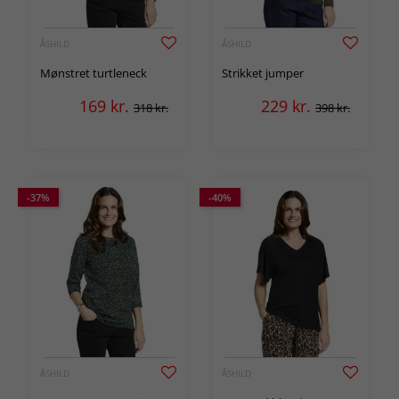
ÅSHILD
ÅSHILD
Mønstret turtleneck
Strikket jumper
169
kr.
229
kr.
318 kr.
398 kr.
-37%
-40%
ÅSHILD
ÅSHILD