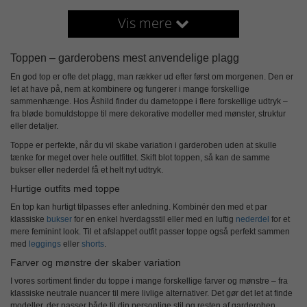
Vis mere
Toppen – garderobens mest anvendelige plagg
En god top er ofte det plagg, man rækker ud efter først om morgenen. Den er
let at have på, nem at kombinere og fungerer i mange forskellige
sammenhænge. Hos Åshild finder du
dametoppe
i flere forskellige udtryk –
fra bløde bomuldstoppe til mere dekorative modeller med mønster, struktur
eller detaljer.
Toppe er perfekte, når du vil skabe variation i garderoben uden at skulle
tænke for meget over hele outfittet. Skift blot toppen, så kan de samme
bukser eller nederdel få et helt nyt udtryk.
Hurtige outfits med toppe
En top kan hurtigt tilpasses efter anledning. Kombinér den med et par
klassiske
bukser
for en enkel hverdagsstil eller med en luftig
nederdel
for et
mere feminint look. Til et afslappet outfit passer toppe også perfekt sammen
med
leggings
eller
shorts
.
Farver og mønstre der skaber variation
I vores sortiment finder du toppe i mange forskellige farver og mønstre – fra
klassiske neutrale nuancer til mere livlige alternativer. Det gør det let at finde
modeller, der passer både til din personlige stil og resten af garderoben.