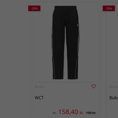
-20%
-20%
ÅSHILD
ÅSHILD
WCT
Buks
158,40
kr.
198 kr.
Fr.