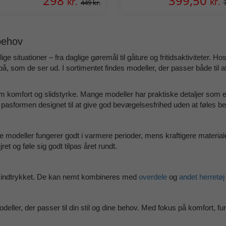
298
399,50
kr.
kr.
449 kr.
 behov
ge situationer – fra daglige gøremål til gåture og fritidsaktiviteter. H
 på, som de ser ud. I sortimentet findes modeller, der passer både t
m komfort og slidstyrke. Mange modeller har praktiske detaljer som ela
 pasformen designet til at give god bevægelsesfrihed uden at føles 
e modeller fungerer godt i varmere perioder, mens kraftigere material
et og føle sig godt tilpas året rundt.
lhedsindtrykket. De kan nemt kombineres med
overdele
og
andet herretøj
deller, der passer til din stil og dine behov. Med fokus på komfort, fun