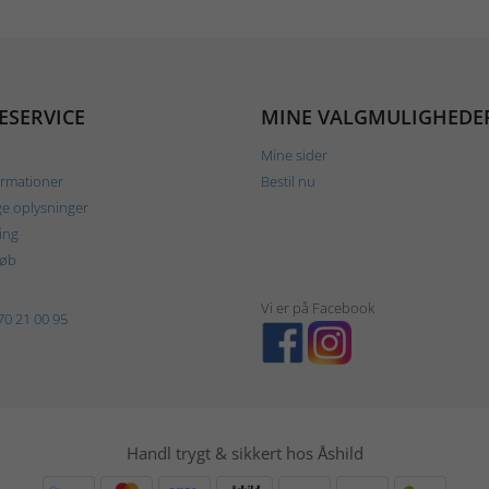
ESERVICE
MINE VALGMULIGHEDE
Mine sider
ormationer
Bestil nu
ge oplysninger
ing
køb
Vi er på Facebook
70 21 00 95
Handl trygt & sikkert hos Åshild