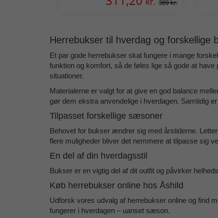
311,20
kr.
389 kr.
Herrebukser til hverdag og forskellige
Et par gode
herrebukser
skal fungere i mange forskelli
funktion og komfort, så de føles lige så gode at have
situationer.
Materialerne er valgt for at give en god balance melle
gør dem ekstra anvendelige i hverdagen. Samtidig er
Tilpasset forskellige sæsoner
Behovet for bukser ændrer sig med årstiderne. Letter
flere muligheder bliver det nemmere at tilpasse sig vejr
En del af din hverdagsstil
Bukser er en vigtig del af dit outfit og påvirker he
Køb herrebukser online hos Åshild
Udforsk vores udvalg af
herrebukser online
og find mo
fungerer i hverdagen – uanset sæson.