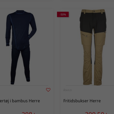
-50%
ÅSHILD
rtøj i bambus Herre
Fritidsbukser Herre