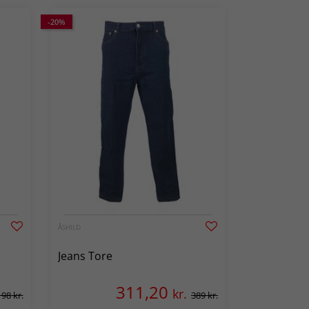
-20%
ÅSHILD
Jeans Tore
311,20
kr.
198 kr.
389 kr.