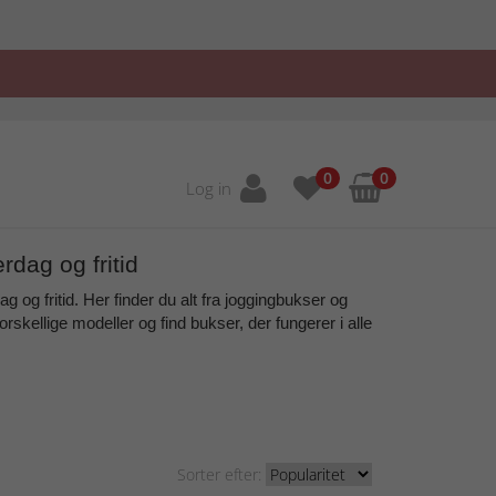
0
0
Log in
rdag og fritid
 og fritid. Her finder du alt fra
joggingbukser og
rskellige modeller og find bukser, der fungerer i alle
Sorter efter: