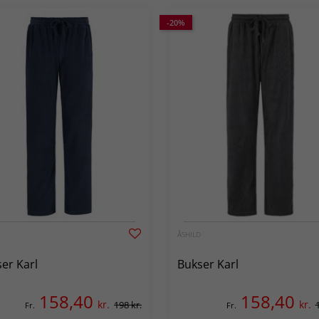
-20%
ÅSHILD
er Karl
Bukser Karl
158,40
158,40
kr.
kr.
198 kr.
Fr.
Fr.