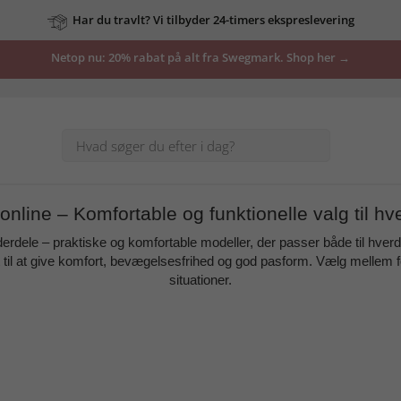
Har du travlt? Vi tilbyder 24-timers ekspreslevering
Netop nu: 20% rabat på alt fra Swegmark. Shop her →
nline – Komfortable og funktionelle valg til hve
rdele – praktiske og komfortable modeller, der passer både til hverdag
til at give
komfort, bevægelsesfrihed og god pasform
. Vælg mellem fo
situationer.