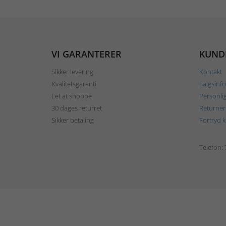
VI GARANTERER
KUND
Sikker levering
Kontakt
Kvalitetsgaranti
Salgsinf
Let at shoppe
Personli
30 dages returret
Returner
Sikker betaling
Fortryd 
Telefon: