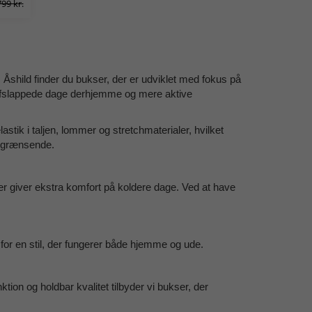
799 kr.
os Åshild finder du bukser, der er udviklet med fokus på
il afslappede dage derhjemme og mere aktive
stik i taljen, lommer og stretchmaterialer, hvilket
begrænsende.
er giver ekstra komfort på koldere dage. Ved at have
for en stil, der fungerer både hjemme og ude.
ktion og holdbar kvalitet tilbyder vi bukser, der