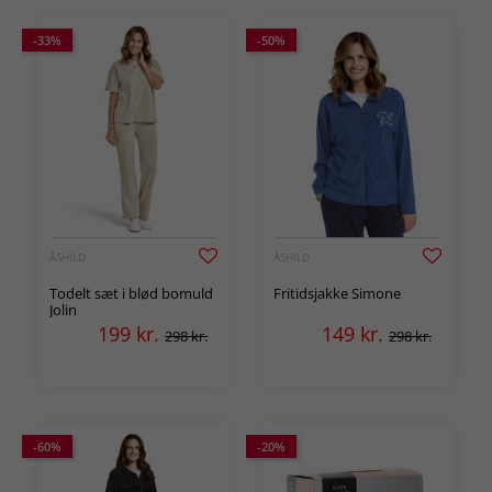
-33%
-50%
ÅSHILD
ÅSHILD
Todelt sæt i blød bomuld
Fritidsjakke Simone
Jolin
199
kr.
149
kr.
298 kr.
298 kr.
-60%
-20%