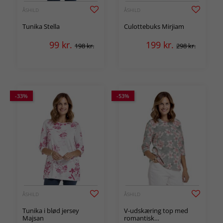
ÅSHILD
ÅSHILD
Tunika Stella
Culottebuks Mirjiam
99
kr.
199
kr.
198 kr.
298 kr.
-33%
-53%
ÅSHILD
ÅSHILD
Tunika i blød jersey
V-udskæring top med
Majsan
romantisk