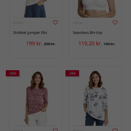
ÅSHILD
EMILIA
Strikket jumper Elin
Seamless BH-top
199
kr.
119,20
kr.
298 kr.
198 kr.
-52%
-33%
ÅSHILD
ÅSHILD