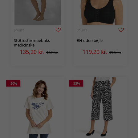
LOUISE
LOUISE
Støttestrømpebuks
BH uden bøjle
medicinske
135,20
kr.
119,20
kr.
169 kr.
198 kr.
-50%
-33%