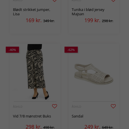
Blødt strikket jumper,
Tunika i blød jersey
Lisa
Majsan
169
kr.
199
kr.
349 kr.
298 kr.
-40%
-62%
ÅSHILD
ÅSHILD
Vid 7/8 mønstret Buks
Sandal
298
kr.
249
kr.
498 kr.
649 kr.