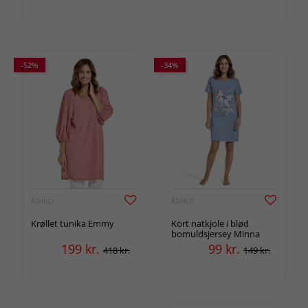
-52%
-34%
ÅSHILD
ÅSHILD
Krøllet tunika Emmy
Kort natkjole i blød
bomuldsjersey Minna
199
kr.
99
kr.
418 kr.
149 kr.