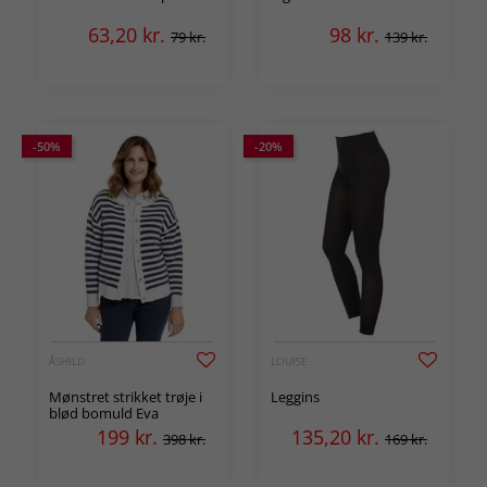
63,20
kr.
98
kr.
79 kr.
139 kr.
-50%
-20%
ÅSHILD
LOUISE
Mønstret strikket trøje i
Leggins
blød bomuld Eva
199
kr.
135,20
kr.
398 kr.
169 kr.