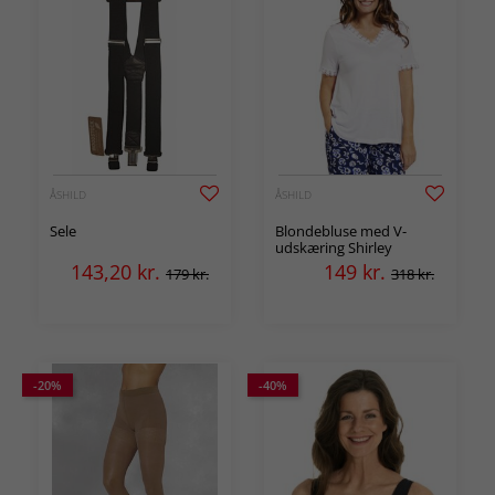
ÅSHILD
ÅSHILD
Sele
Blondebluse med V-
udskæring Shirley
143,20
kr.
149
kr.
179 kr.
318 kr.
-20%
-40%