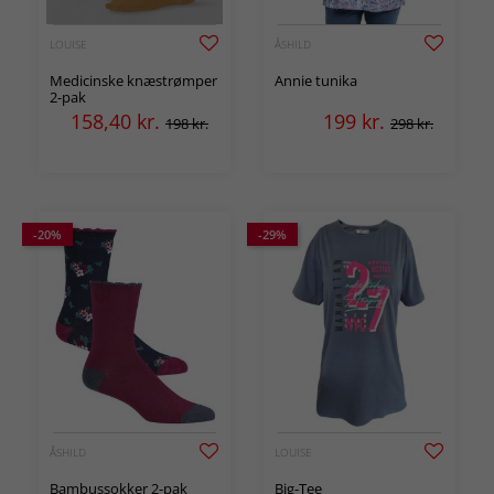
LOUISE
ÅSHILD
Medicinske knæstrømper
Annie tunika
2-pak
158,40
kr.
199
kr.
198 kr.
298 kr.
-20%
-29%
ÅSHILD
LOUISE
Bambussokker 2-pak
Big-Tee