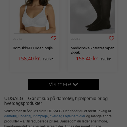
LOUISE
LOUISE
Bomulds-BH uden bøjle
Medicinske knæstrømper
2-pak
158,40
kr.
158,40
kr.
198 kr.
198 kr.
Vis mere
UDSALG – Gør et kup på dametøj, hjælpemidler og
hverdagsprodukter
Velkommen til Åshilds store
UDSALG
! Her finder du et bredt udvalg af
dametøj
,
undertøj
,
intimpleje
,
hverdags hjælpemidler
og mange andre
produkter – alt til reducerede priser. Uanset om du leder efter
mode
,
hverdagprodukter
eller
velværeartikler
, findes der noget for alle.