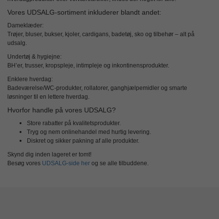
Vores UDSALG-sortiment inkluderer blandt andet:
Dameklæder:
Trøjer, bluser, bukser, kjoler, cardigans, badetøj, sko og tilbehør – alt på
udsalg.
Undertøj & hygiejne:
BH’er, trusser, kropspleje, intimpleje og inkontinensprodukter.
Enklere hverdag:
Badeværelse/WC-produkter, rollatorer, ganghjælpemidler og smarte
løsninger til en lettere hverdag.
Hvorfor handle på vores UDSALG?
Store rabatter
på kvalitetsprodukter.
Tryg og nem onlinehandel
med hurtig levering.
Diskret og sikker pakning
af alle produkter.
Skynd dig inden lageret er tomt!
Besøg vores
UDSALG-side her
og se alle tilbuddene.