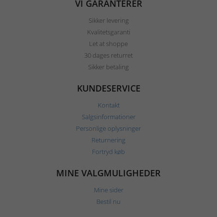
VI GARANTERER
Sikker levering
Kvalitetsgaranti
Let at shoppe
30 dages returret
Sikker betaling
KUNDESERVICE
Kontakt
Salgsinformationer
Personlige oplysninger
Returnering
Fortryd køb
MINE VALGMULIGHEDER
Mine sider
Bestil nu