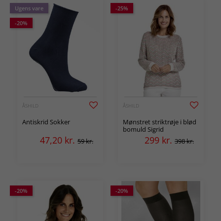
Ugens vare
-25%
-20%
ÅSHILD
ÅSHILD
Antiskrid Sokker
Mønstret striktrøje i blød
bomuld Sigrid
47,20
kr.
299
kr.
59 kr.
398 kr.
-20%
-20%