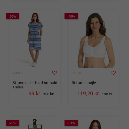
-50%
-40%
ÅSHILD
LOUISE
Strandkjole i blød bomuld
BH uden bøjle
Helen
99
kr.
119,20
kr.
198 kr.
198 kr.
-20%
-53%