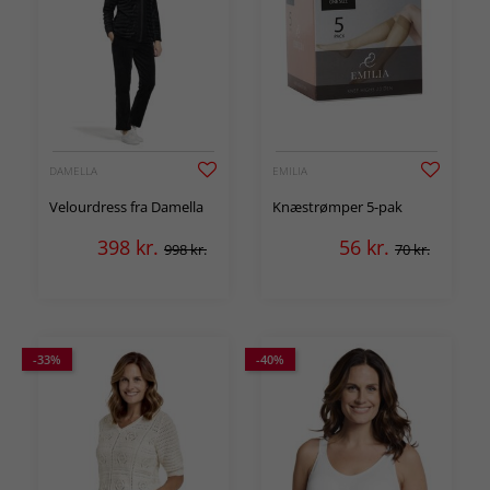
DAMELLA
EMILIA
Velourdress fra Damella
Knæstrømper 5-pak
398
kr.
56
kr.
998 kr.
70 kr.
-33%
-40%