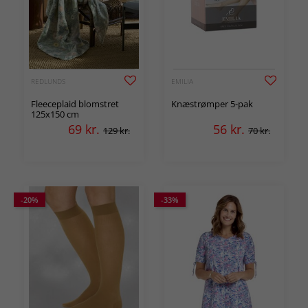
REDLUNDS
EMILIA
Fleeceplaid blomstret
Knæstrømper 5-pak
125x150 cm
69
kr.
56
kr.
129 kr.
70 kr.
-20%
-33%