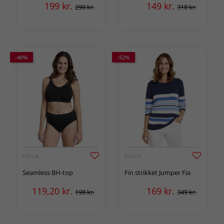
blomstermønster Kina
199
kr.
149
kr.
298 kr.
318 kr.
-40%
-52%
EMILIA
ÅSHILD
Seamless BH-top
Fin strikket Jumper Fia
119,20
kr.
169
kr.
198 kr.
349 kr.