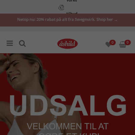
tilbud
Netop nu: 20% rabat på alt fra Swegmark. Shop her →
her
0
0