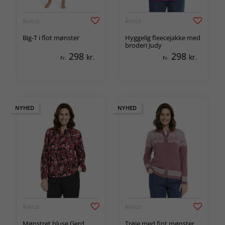
ÅSHILD
ÅSHILD
Big-T i flot mønster
Hyggelig fleecejakke med
broderi Judy
298
298
kr.
kr.
Fr.
Fr.
NYHED
NYHED
ÅSHILD
ÅSHILD
Mønstret bluse Gerd
Trøje med fint mønster