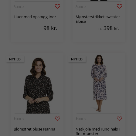
ÅSHILD
ÅSHILD
Huer med opsmøg Inez
Mønsterstrikket sweater
Eloise
98
kr.
398
kr.
Fr.
NYHED
NYHED
ÅSHILD
ÅSHILD
Blomstret bluse Nanna
Natkjole med rund hals i
fint mønster