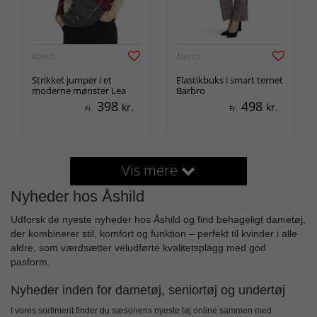
ÅSHILD
ÅSHILD
Strikket jumper i et
Elastikbuks i smart ternet
moderne mønster Lea
Barbro
398
498
kr.
kr.
Fr.
Fr.
Vis mere
Nyheder hos Åshild
Udforsk de nyeste nyheder hos Åshild og find behageligt dametøj,
der kombinerer stil, komfort og funktion – perfekt til kvinder i alle
aldre, som værdsætter veludførte kvalitetsplagg med god
pasform.
Nyheder inden for dametøj, seniortøj og undertøj
I vores sortiment finder du sæsonens nyeste tøj online sammen med