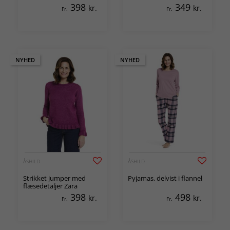
398
349
kr.
kr.
Fr.
Fr.
NYHED
NYHED
ÅSHILD
ÅSHILD
Strikket jumper med
Pyjamas, delvist i flannel
flæsedetaljer Zara
398
498
kr.
kr.
Fr.
Fr.