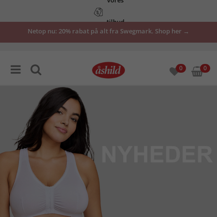
tilbud
Netop nu: 20% rabat på alt fra Swegmark. Shop her →
her
0
0