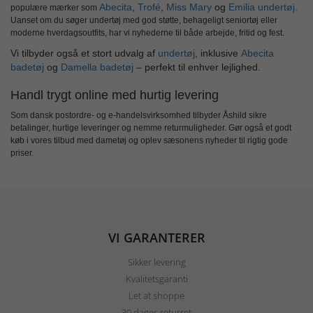
Abecita
,
Trofé
,
Miss Mary
og
Emilia undertøj
.
populære mærker som
Uanset om du søger undertøj med god støtte, behageligt seniortøj eller
moderne hverdagsoutfits, har vi nyhederne til både arbejde, fritid og fest.
Vi tilbyder også et stort udvalg af
undertøj
, inklusive
Abecita
badetøj
og
Damella badetøj
– perfekt til enhver lejlighed.
Handl trygt online med hurtig levering
Som dansk postordre- og e-handelsvirksomhed tilbyder Åshild sikre
betalinger, hurtige leveringer og nemme returmuligheder. Gør også et godt
køb i vores tilbud med dametøj og oplev sæsonens nyheder til rigtig gode
priser.
VI GARANTERER
Sikker levering
Kvalitetsgaranti
Let at shoppe
30 dages returret