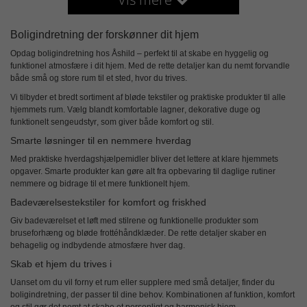
Boligindretning der forskønner dit hjem
Opdag
boligindretning
hos Åshild – perfekt til at skabe en hyggelig og
funktionel atmosfære i dit hjem. Med de rette detaljer kan du nemt forvandle
både små og store rum til et sted, hvor du trives.
Vi tilbyder et bredt sortiment af
bløde tekstiler
og praktiske produkter til alle
hjemmets rum. Vælg blandt komfortable
lagner
, dekorative
duge
og
funktionelt
sengeudstyr
, som giver både komfort og stil.
Smarte løsninger til en nemmere hverdag
Med praktiske
hverdagshjælpemidler
bliver det lettere at klare hjemmets
opgaver. Smarte produkter kan gøre alt fra opbevaring til daglige rutiner
nemmere og bidrage til et mere funktionelt hjem.
Badeværelsestekstiler for komfort og friskhed
Giv badeværelset et løft med stilrene og funktionelle produkter som
bruseforhæng
og bløde
frottéhåndklæder
. De rette detaljer skaber en
behagelig og indbydende atmosfære hver dag.
Skab et hjem du trives i
Uanset om du vil forny et rum eller supplere med små detaljer, finder du
boligindretning
, der passer til dine behov. Kombinationen af funktion, komfort