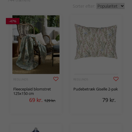
Sorter efter:
-47%
REDLUNDS
REDLUNDS
Fleeceplaid blomstret
Pudebetræk Giselle 2-pak
125x150 cm
69
kr.
79
kr.
129 kr.