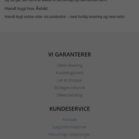
og stil gør det nemt at skabe et personligt og harmonisk hjem.
Handl trygt hos Åshild
Handl trygt online eller via postordre – med hurtig levering og nem retur.
VI GARANTERER
Sikker levering
Kvalitetsgaranti
Let at shoppe
30 dages returret
Sikker betaling
KUNDESERVICE
Kontakt
Salgsinformationer
Personlige oplysninger