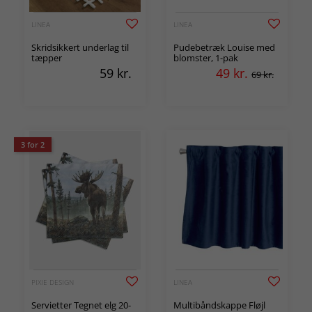
LINEA
LINEA
Skridsikkert underlag til
Pudebetræk Louise med
tæpper
blomster, 1-pak
59
kr.
49
kr.
69 kr.
3 for 2
PIXIE DESIGN
LINEA
Servietter Tegnet elg 20-
Multibåndskappe Fløjl