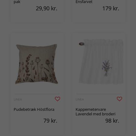
pak
Ensfarvet
29,90
kr.
179
kr.
LINEA
LINEA
Pudebetræk Höstflora
Kappemetervare
Lavendel med broderi
79
kr.
98
kr.