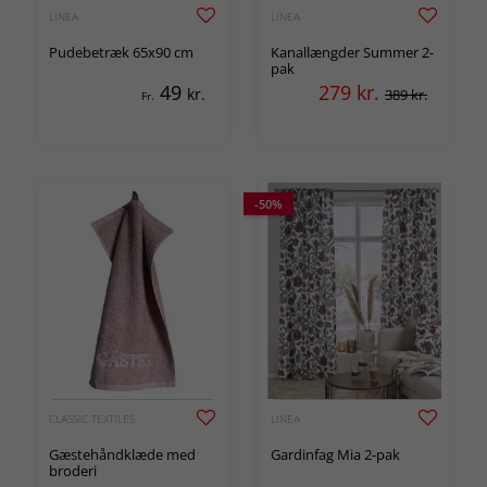
LINEA
LINEA
Pudebetræk 65x90 cm
Kanallængder Summer 2-
pak
49
279
kr.
kr.
389 kr.
Fr.
-50%
CLASSIC TEXTILES
LINEA
Gæstehåndklæde med
Gardinfag Mia 2-pak
broderi