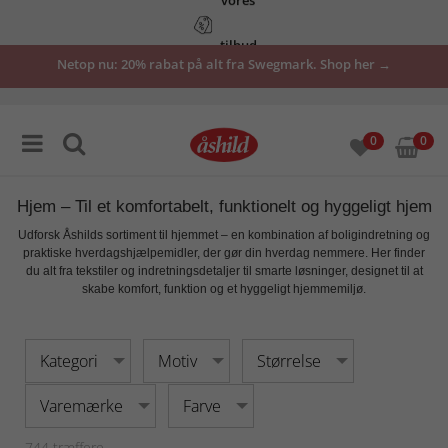
tilbud
Netop nu: 20% rabat på alt fra Swegmark. Shop her →
her
0
0
Hjem – Til et komfortabelt, funktionelt og hyggeligt hjem
Udforsk Åshilds sortiment til
hjemmet
– en kombination af
boligindretning
og
praktiske hverdagshjælpemidler, der gør din hverdag nemmere. Her finder
du alt fra
tekstiler og indretningsdetaljer
til smarte løsninger, designet til at
skabe
komfort, funktion og et hyggeligt hjemmemiljø
.
Kategori
Motiv
Størrelse
Varemærke
Farve
744
træffere