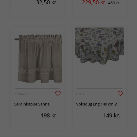
32,50
kr.
229,50
kr.
459 kr.
FONDACO
LINEA
Gardinkappe Sanna
Voksdug Eng 140 cm Ø
198
kr.
149
kr.