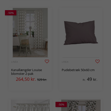
-50%
LINEA
LINEA
Kanallængder Louise
Pudebetræk 50x60 cm
blomster 2-pak
264,50
kr.
49
kr.
529 kr.
Fr.
-50%