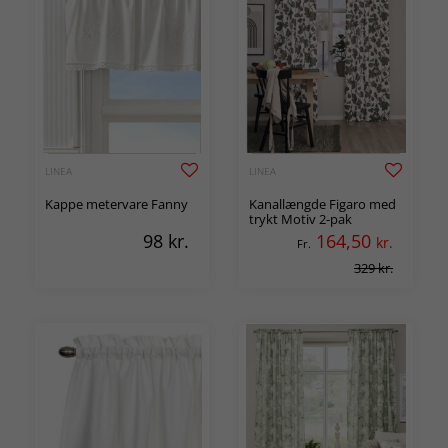
LINEA
LINEA
Kappe metervare Fanny
Kanallængde Figaro med
trykt Motiv 2-pak
98
kr.
164,50
kr.
Fr.
329 kr.