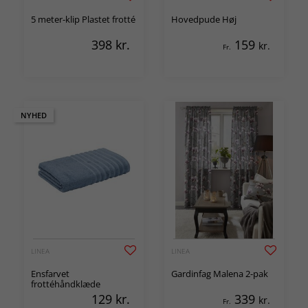
5 meter-klip Plastet frotté
Hovedpude Høj
398
kr.
159
kr.
Fr.
NYHED
LINEA
LINEA
Ensfarvet
Gardinfag Malena 2-pak
frottéhåndklæde
129
kr.
339
kr.
Fr.