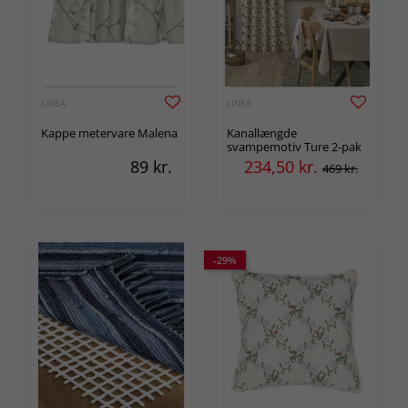
LINEA
LINEA
Kappe metervare Malena
Kanallængde
svampemotiv Ture 2-pak
89
kr.
234,50
kr.
469 kr.
-29%