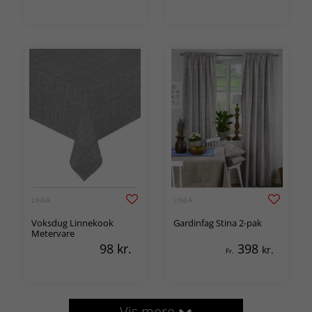
LINEA
LINEA
Voksdug Linnekook
Gardinfag Stina 2-pak
Metervare
98
kr.
398
kr.
Fr.
Vis mere