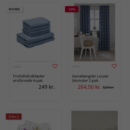
NYHED
-50%
LINEA
LINEA
Frottéhåndklæder
Kanallængder Louise
ensfarvede 6-pak
blomster 2-pak
249
kr.
264,50
kr.
529 kr.
3 for 2