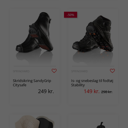
-50%
SPRINGYARD
SPRINGYARD
Skridsikring SandyGrip
Is- og snebeslag til fodtøj
Citysafe
Stability
249
kr.
149
kr.
298 kr.