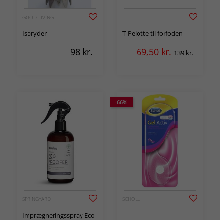
GOOD LIVING
Isbryder
T-Pelotte til forfoden
98
kr.
69,50
kr.
139 kr.
-66%
SPRINGYARD
SCHOLL
Imprægneringsspray Eco