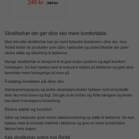
249
kr.
349 kr.
Skotilbehør der gør dine sko mere komfortable
Med det rette
skotilbehør
kan du nemt forbedre komforten i dine sko. Hos
Åshild finder du produkter som såler, hælpuder og andet tilbehør der giver
ekstra støtte og aflastning til fødderne.
Mange skotilbehør er designet til at give bedre pasform og øget komfort i
hverdagen. De kan hjælpe med at reducere trykket på fødderne og gøre dine
favoritsko mere behagelige at have på.
Forlæng levetiden på dine sko
Imprægneringsspray og andre skoplejeprodukter hjælper med at beskytte
dine sko mod snavs og fugt. Det gør at de holder sig flotte længere og bedre
kan klare hverdagens belastning.
Ekstra støtte og komfort
Såler og hælpuder giver ekstra stødabsorbering og støtte til fødderne. De kan
hjælpe med at mindske træthed i fødderne og give en mere komfortabel
følelse hele dagen.
Køb skotilbehør online hos Åshild