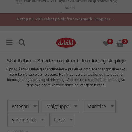
vores
tilbud
Netop nu: 20% rabat på alt fra Swegmark. Shop her →
her
0
0
Skotilbehør – Smarte produkter til komfort og skopleje
Opdag Åshilds udvalg af
skotilbehør
– praktiske produkter der gør dine sko
mere komfortable og holdbare. Her finder du alt fra såler og hælpuder til
imprægneringsspray og skridsikring. Med det rette skotilbehør kan du give
dine sko
bedre komfort, støtte og længere levetid
.
Kategori
Målgruppe
Størrelse
Varemærke
Farve
21
træffere