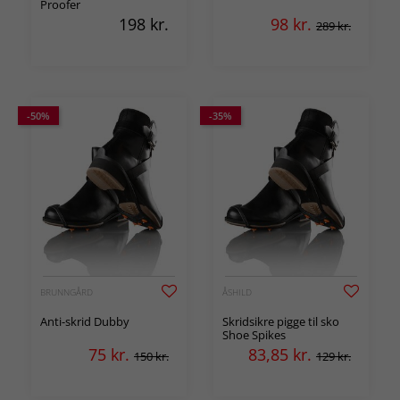
Proofer
198
kr.
98
kr.
289 kr.
-50%
-35%
BRUNNGÅRD
ÅSHILD
Anti-skrid Dubby
Skridsikre pigge til sko
Shoe Spikes
75
kr.
83,85
kr.
150 kr.
129 kr.