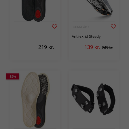
BRUNNGÅRD
Anti-skrid Steady
219
kr.
139
kr.
269 kr.
-52%