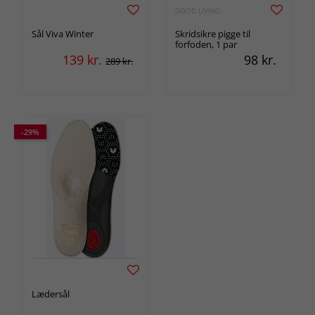
GOOD LIVING
Sål Viva Winter
Skridsikre pigge til
forfoden, 1 par
139
kr.
98
kr.
289 kr.
-29%
Lædersål