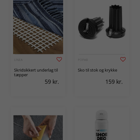
LINEA
POPAB
Skridsikkert underlag til
Sko til stok og krykke
tæpper
59
kr.
159
kr.