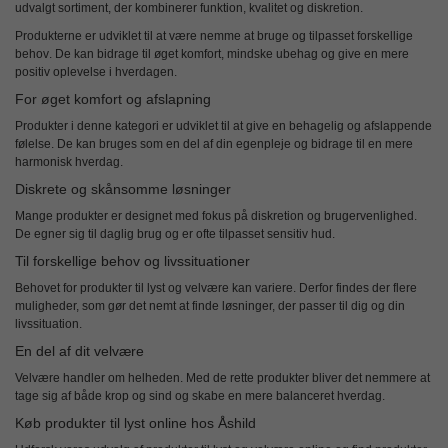
udvalgt sortiment, der kombinerer funktion, kvalitet og diskretion.
Produkterne er udviklet til at være
nemme at bruge og tilpasset forskellige
behov
. De kan bidrage til øget komfort, mindske ubehag og give en mere
positiv oplevelse i hverdagen.
For øget komfort og afslapning
Produkter i denne kategori er udviklet til at give
en behagelig og afslappende
følelse
. De kan bruges som en del af din egenpleje og bidrage til en mere
harmonisk hverdag.
Diskrete og skånsomme løsninger
Mange produkter er designet med fokus på
diskretion og brugervenlighed
.
De egner sig til daglig brug og er ofte tilpasset sensitiv hud.
Til forskellige behov og livssituationer
Behovet for produkter til lyst og velvære kan variere. Derfor findes der flere
muligheder, som gør det nemt at finde løsninger, der passer til dig og din
livssituation.
En del af dit velvære
Velvære handler om helheden. Med de rette produkter bliver det nemmere at
tage sig af både krop og sind og skabe en mere balanceret hverdag.
Køb produkter til lyst online hos Åshild