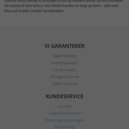
Udforsk vores udvalg af
produkter til lyst og velvære online
og find produkter,
der passer til dine behov. Hos Åshild handler du trygt og nemt – altid med
fokus på kvalitet, komfort og diskretion.
VI GARANTERER
Sikker levering
Kvalitetsgaranti
Let at shoppe
30 dages returret
Sikker betaling
KUNDESERVICE
Kontakt
Salgsinformationer
Personlige oplysninger
Returnering