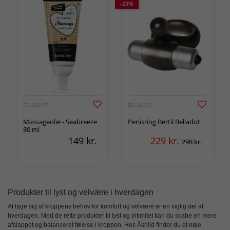
-23%
BELLADOT
BELLADOT
Massageolie - Seabreeze
Penisring Bertil Belladot
80 ml
149
kr.
229
kr.
298 kr.
Produkter til lyst og velvære i hverdagen
At tage sig af kroppens behov for
komfort og velvære
er en vigtig del af
hverdagen. Med de rette produkter til lyst og intimitet kan du skabe en mere
afslappet og balanceret følelse i kroppen. Hos Åshild finder du et nøje