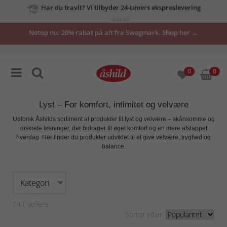
vores
tilbud
Netop nu: 20% rabat på alt fra Swegmark. Shop her →
her
0
0
Lyst – For komfort, intimitet og velvære
Udforsk Åshilds sortiment af
produkter til lyst og velvære
– skånsomme og
diskrete løsninger, der bidrager til øget komfort og en mere afslappet
hverdag. Her finder du produkter udviklet til at give
velvære, tryghed og
balance
.
Kategori
14
træffere
Sorter efter: