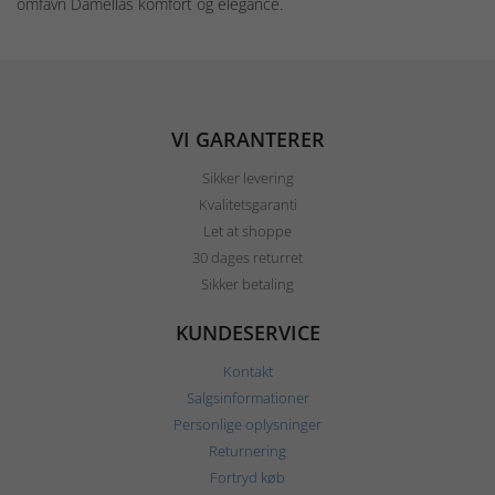
omfavn Damellas komfort og elegance.
VI GARANTERER
Sikker levering
Kvalitetsgaranti
Let at shoppe
30 dages returret
Sikker betaling
KUNDESERVICE
Kontakt
Salgsinformationer
Personlige oplysninger
Returnering
Fortryd køb