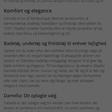
til undertøj og fritidstøj, alt sammen designet med fokus på kvalitet og stil.
Komfort og elegance
Damella er en af Nordeuropas førende producenter af
dameundertøj, badetøj, badekåber og fritidstøj. Med rødder fra
1937 i Mullsjö stræber Damella efter at tilbyde produkter af høj
kvalitet med fokus på bekvemlighed og stil.
Badetøj, undertøj og fritidstøj til enhver lejlighed
Uanset om du leder efter den perfekte bikini til solrige dage på
stranden eller en elegant badedragt til afslappede aftener ved
poolen, er Damellas badetøj omhyggeligt designet til at give dig
både komfort og elegance. Til hverdagsluksus og velvære tilbyder
Damella stilfulde BH'er, trusser og nattøj, der får dig til at føle dig
fantastisk hver dag. Uanset om du tilbringer dagen derhjemme
eller ude i byen, kan du læne dig tilbage og nyde afslappet
elegance med Damella.
Damella: Dit oplagte valg
Damella er det oplagte valg for kvinder over hele verden, der
ønsker at kombinere stil med komfort. Se vores sortiment og