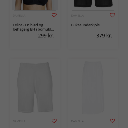
DAMELLA
DAMELLA
Felica - En blød og
Bukseunderkjole
behagelig BH i bomuld
uden bøjle
299
kr.
379
kr.
DAMELLA
DAMELLA