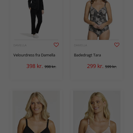
DAMELLA
DAMELLA
Velourdress fra Damella
Badedragt Tara
398
kr.
299
kr.
998 kr.
599 kr.