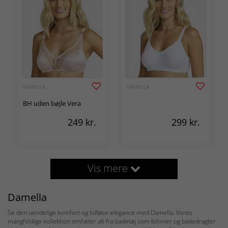
DAMELLA
DAMELLA
BH uden bøjle Vera
249
kr.
299
kr.
Vis mere
Damella
Se den uendelige komfort og tidløse elegance med Damella. Vores
mangfoldige kollektion omfatter alt fra badetøj som bikinier og badedragter