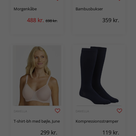
Morgenkåbe
Bambusbukser
488
kr.
359
kr.
698 kr.
DAMELLA
DAMELLA
T-shirt-bh med bøjle, June
Kompressionsstrømper
299
kr.
119
kr.