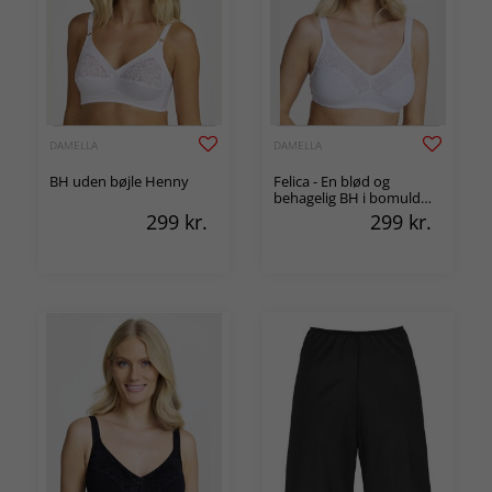
DAMELLA
DAMELLA
BH uden bøjle Henny
Felica - En blød og
behagelig BH i bomuld
uden bøjle
299
kr.
299
kr.