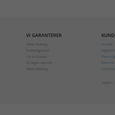
VI GARANTERER
KUND
Sikker levering
Kontakt
Kvalitetsgaranti
Salgsinf
Let at shoppe
Personli
30 dages returret
Returner
Sikker betaling
Fortryd 
Telefon: