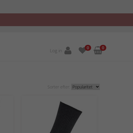
0
0
Log in
Sorter efter: