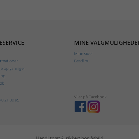
ESERVICE
MINE VALGMULIGHEDE
Mine sider
ormationer
Bestil nu
ge oplysninger
ing
køb
Vi er på Facebook
70 21 00 95
Handl trygt & sikkert hos Åshild