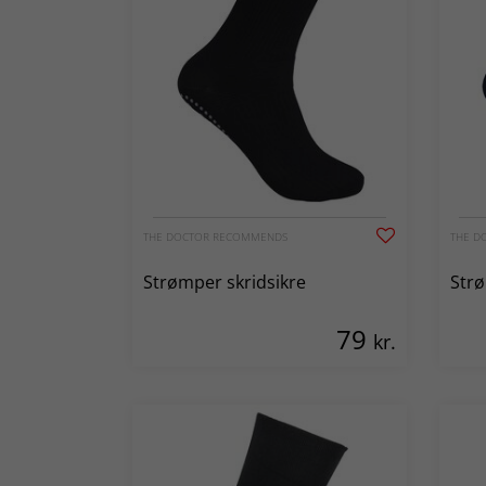
THE DOCTOR RECOMMENDS
THE D
Strømper skridsikre
Strø
79
kr.