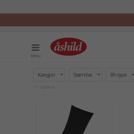
Menu
Kategori
Størrelse
Bh-type
11
træffere