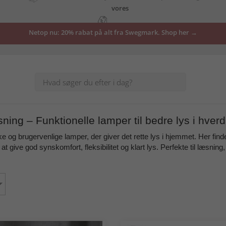
tilbud
Netop nu: 20% rabat på alt fra Swegmark. Shop her →
her
sning – Funktionelle lamper til bedre lys i hver
e og brugervenlige lamper, der giver det rette lys i hjemmet. Her finde
 at give
god synskomfort, fleksibilitet og klart lys
. Perfekte til læsning