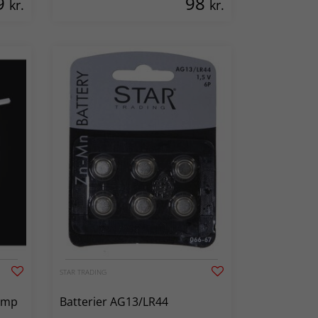
9
98
kr.
kr.
STAR TRADING
amp
Batterier AG13/LR44