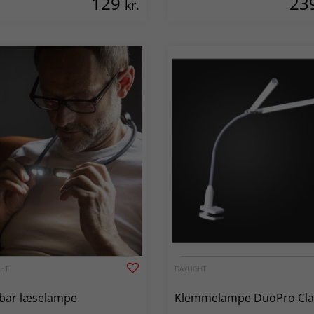
129
23
kr.
GHT
DAYLIGHT
bar læselampe
Klemmelampe DuoPro Cl