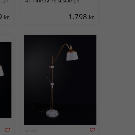
 2-i-
4 i 1 forstørrelseslampe
9
1.798
kr.
kr.
DAYLIGHT