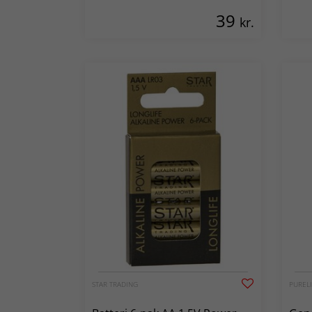
39
kr.
STAR TRADING
PURELI