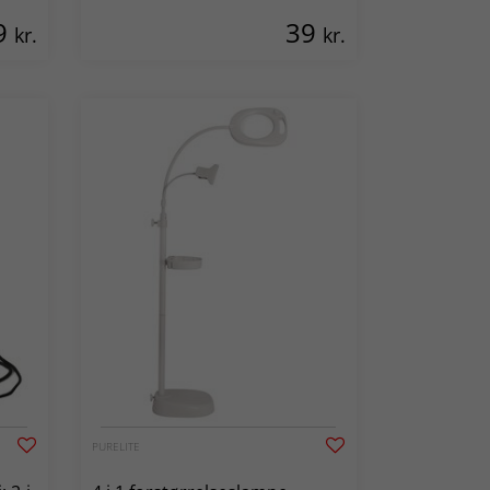
9
39
kr.
kr.
PURELITE