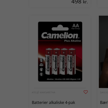
498
kr.
ATELJÉ MARGARETHA
DAYLI
Batterier alkaliske 4-pak
Bær