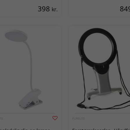
398
84
kr.
TE
PURELITE