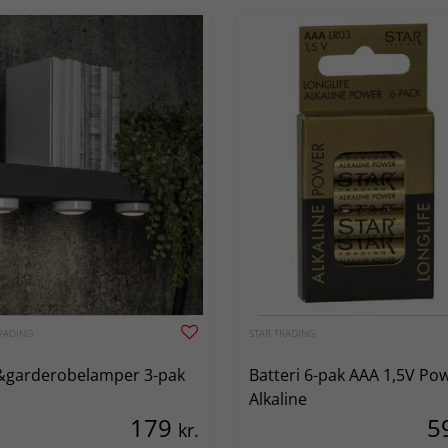
RADING
STAR TRADING
&garderobelamper 3-pak
Batteri 6-pak AAA 1,5V Po
Alkaline
179
5
kr.