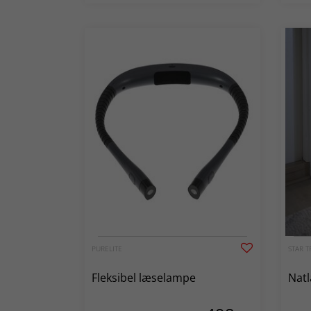
PURELITE
STAR T
Fleksibel læselampe
Natl