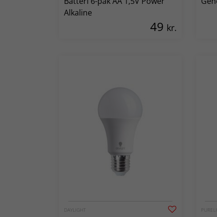
Batteri 6-pak AA 1,5V Power
Geno
Alkaline
49
kr.
DAYLIGHT
PURELI