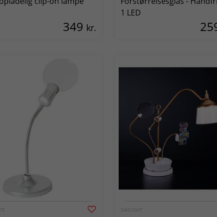
pladelig clip-on lampe
Forstørrelsesglas - Håndfri:
1 LED
349
25
kr.
TE
DAYLIGHT