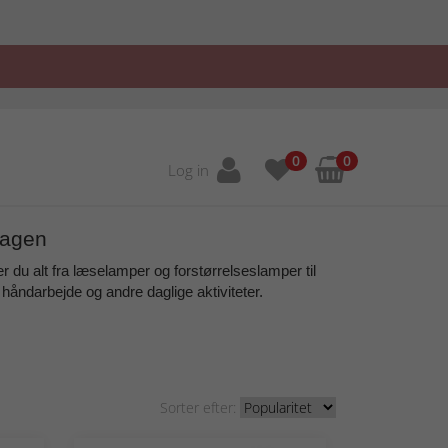
0
0
Log in
dagen
r du alt fra
læselamper og forstørrelseslamper
til
, håndarbejde og andre daglige aktiviteter.
Sorter efter: