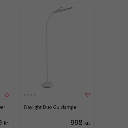
PURELITE
wer
Daylight Duo Gulvlampe
9
998
kr.
kr.