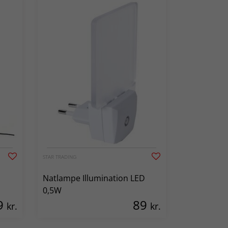
STAR TRADING
Natlampe Illumination LED
0,5W
9
89
kr.
kr.