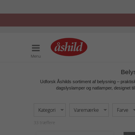
Menu
Bely
Udforsk Åshilds sortiment af
belysning
– praktisk
dagslyslamper og natlamper, designet til
Kategori
Varemærke
Farve
33
træffere