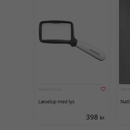
PHARMA OCULUS
STAR T
Læselup med lys
Natl
398
kr.