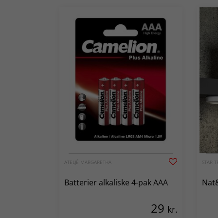
ATELJÉ MARGARETHA
STAR T
Batterier alkaliske 4-pak AAA
Nat
29
kr.