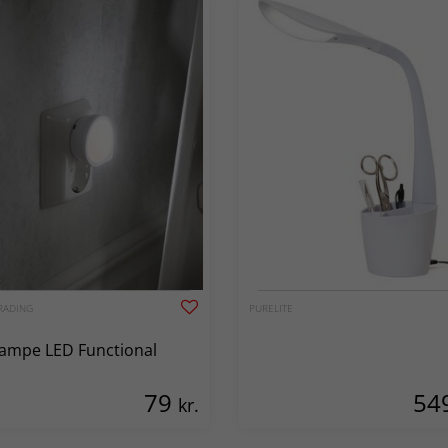
RADING
PURELITE
ampe LED Functional
79
54
kr.