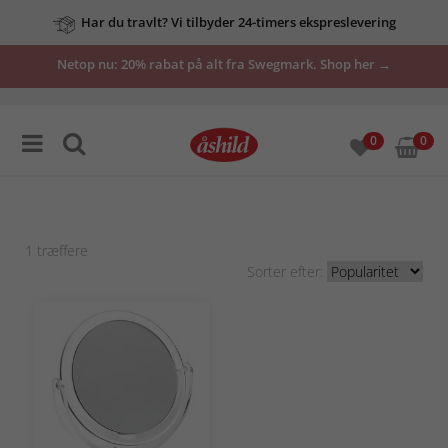
Har du travlt? Vi tilbyder 24-timers ekspreslevering
Netop nu: 20% rabat på alt fra Swegmark. Shop her →
0
0
1
træffere
Sorter efter: