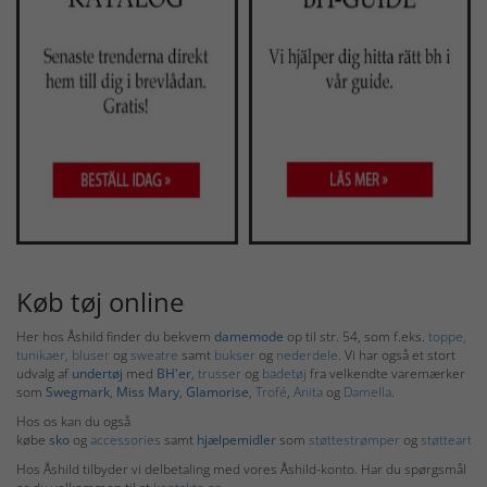
Køb tøj online
Her hos Åshild finder du bekvem
damemode
op til str. 54, som f.eks.
toppe,
tunikaer,
bluser
og
sweatre
samt
bukser
og
nederdele
. Vi har også et stort
udvalg af
undertøj
med
BH'er
,
trusser
og
badetøj
fra velkendte varemærker
som
Swegmark
,
Miss Mary
,
Glamorise
,
Trofé
,
Anita
og
Damella
.
Hos os kan du også
købe
sko
og
accessories
samt
hjælpemidler
som
støttestrømper
og
støtteartikl
Hos Åshild tilbyder vi delbetaling med vores Åshild-konto. Har du spørgsmål