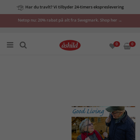
Har du travlt? Vi tilbyder 24-timers ekspreslevering
vores
Netop nu: 20% rabat på alt fra Swegmark. Shop her →
tilbud
her
0
0