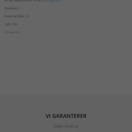
er du velkommen til at
kontakte os
.
Varekurv
Antal artikler: 0
I alt: 0 kr.
Til kassen
VI GARANTERER
Sikker levering