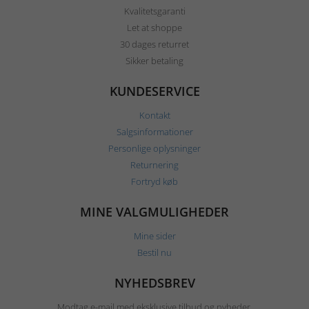
Kvalitetsgaranti
Let at shoppe
30 dages returret
Sikker betaling
KUNDESERVICE
Kontakt
Salgsinformationer
Personlige oplysninger
Returnering
Fortryd køb
MINE VALGMULIGHEDER
Mine sider
Bestil nu
NYHEDSBREV
Modtag e-mail med eksklusive tilbud og nyheder.