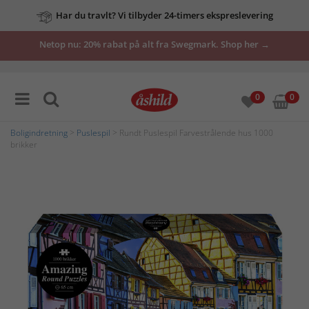
Har du travlt? Vi tilbyder 24-timers ekspreslevering
Netop nu: 20% rabat på alt fra Swegmark. Shop her →
0
0
Boligindretning
>
Puslespil
> Rundt Puslespil Farvestrålende hus 1000
brikker