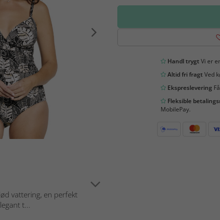
Handl trygt
Vi er en
Altid fri fragt
Ved kø
Ekspreslevering
Få
Fleksible betaling
MobilePay.
ød vattering, en perfekt
egant t...