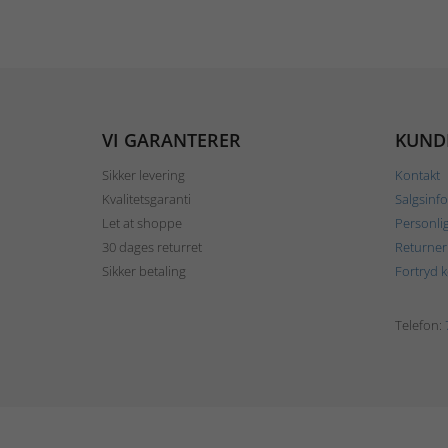
VI GARANTERER
KUND
Sikker levering
Kontakt
Kvalitetsgaranti
Salgsinf
Let at shoppe
Personli
30 dages returret
Returner
Sikker betaling
Fortryd 
Telefon: