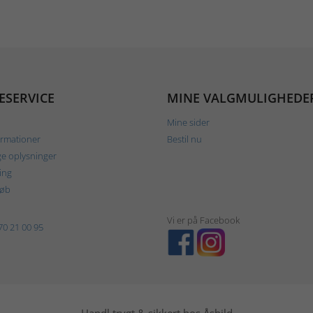
ESERVICE
MINE VALGMULIGHEDE
Mine sider
ormationer
Bestil nu
ge oplysninger
ing
køb
Vi er på Facebook
70 21 00 95