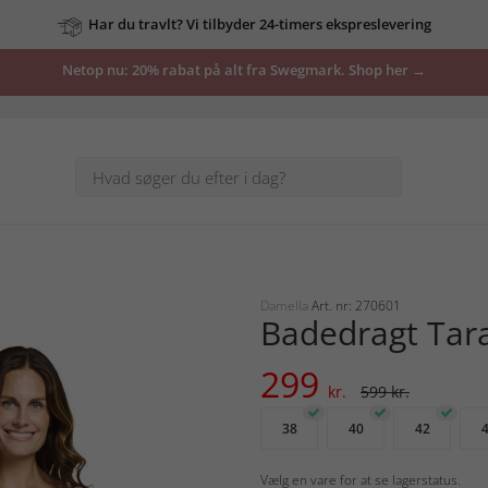
Har du travlt? Vi tilbyder 24-timers ekspreslevering
Netop nu: 20% rabat på alt fra Swegmark. Shop her →
Damella
Art. nr: 270601
Badedragt Tar
299
kr.
599 kr.
38
40
42
Vælg en vare for at se lagerstatus.