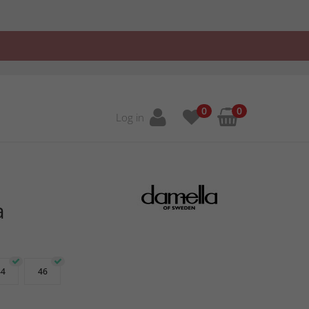
0
0
Log in
a
44
46