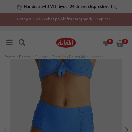
Har du travlt? Vi tilbyder 24-timers ekspreslevering
Netop nu: 20% rabat på alt fra Swegmark. Shop her →
0
0
Damer
>
Badetøj
>
Bikinier
> Capri Maxi Delight bikiniunderdel