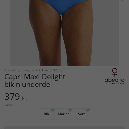
Abecita by Swegmark
Art. nr: 270572
Capri Maxi Delight
bikiniunderdel
379
kr.
Farve
Blå
Marine
Sort