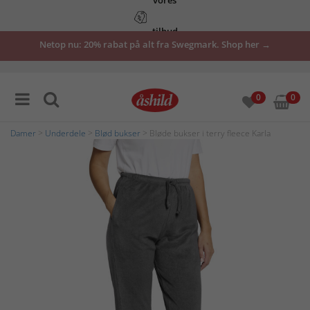
tilbud
Netop nu: 20% rabat på alt fra Swegmark. Shop her →
her
0
0
Damer
>
Underdele
>
Blød bukser
> Bløde bukser i terry fleece Karla