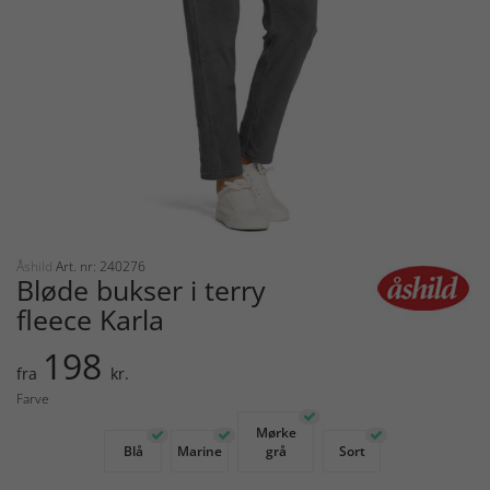
Åshild
Art. nr: 240276
Bløde bukser i terry
fleece Karla
198
fra
kr.
Farve
Mørke
Blå
Marine
grå
Sort