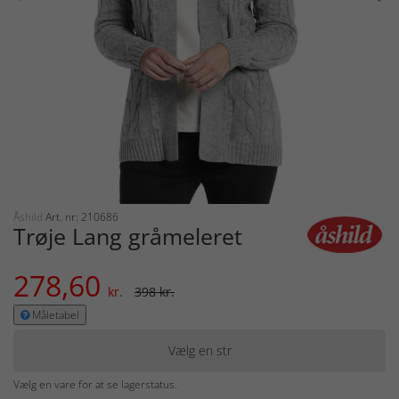
Åshild
Art. nr: 210686
Trøje Lang gråmeleret
278,60
kr.
398 kr.
Måletabel
Vælg en str
Vælg en vare for at se lagerstatus.