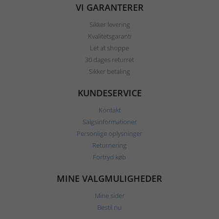
VI GARANTERER
Sikker levering
Kvalitetsgaranti
Let at shoppe
30 dages returret
Sikker betaling
KUNDESERVICE
Kontakt
Salgsinformationer
Personlige oplysninger
Returnering
Fortryd køb
MINE VALGMULIGHEDER
Mine sider
Bestil nu