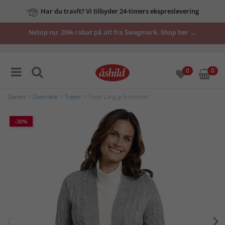
Har du travlt? Vi tilbyder 24-timers ekspreslevering
Netop nu: 20% rabat på alt fra Swegmark. Shop her →
0
0
Damer
>
Overdele
>
Trøjer
> Trøje Lang gråmeleret
-30%