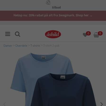
tilbud
Åbent køb i 30 dage – nemt og enkelt
her
Netop nu: 20% rabat på alt fra Swegmark. Shop her →
0
0
Damer
>
Overdele
>
T-shirts
> T-shirt 2-pak