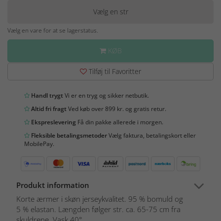
Vælg en str
Vælg en vare for at se lagerstatus.
KØB
Tilføj til Favoritter
Handl trygt
Vi er en tryg og sikker netbutik.
Altid fri fragt
Ved køb over 899 kr. og gratis retur.
Ekspreslevering
Få din pakke allerede i morgen.
Fleksible betalingsmetoder
Vælg faktura, betalingskort eller
MobilePay.
Produkt information
Korte ærmer i skøn jerseykvalitet. 95 % bomuld og
5 % elastan. Længden følger str. ca. 65-75 cm fra
skuldrene. Vask 40°....