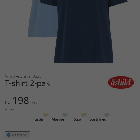
Åshild
Art. nr: 210338
T-shirt 2-pak
198
fra
kr.
Farve
Grøn
Marine
Rosa
Sort/hvid
Måletabel