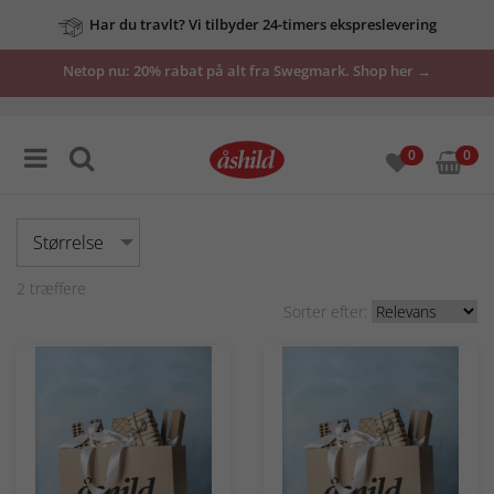
Har du travlt? Vi tilbyder 24-timers ekspreslevering
Netop nu: 20% rabat på alt fra Swegmark. Shop her →
0
0
Størrelse
2
træffere
Sorter efter: