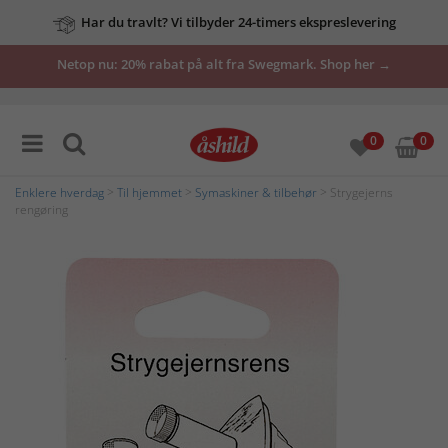
Har du travlt? Vi tilbyder 24-timers ekspreslevering
Netop nu: 20% rabat på alt fra Swegmark. Shop her →
0
0
Enklere hverdag
>
Til hjemmet
>
Symaskiner & tilbehør
> Strygejerns
rengøring