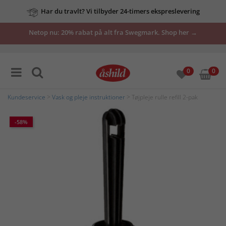
Har du travlt? Vi tilbyder 24-timers ekspreslevering
Netop nu: 20% rabat på alt fra Swegmark. Shop her →
0
0
Kundeservice
>
Vask og pleje instruktioner
> Tøjpleje rulle refill 2-pak
-58%