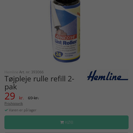
Hemline
Art. nr: 393066
Tøjpleje rulle refill 2-
pak
29
kr.
69 kr.
Prishistorik
Varen er på lager
KØB