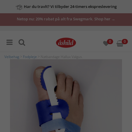
Har du travlt? Vi tilbyder 24-timers ekspreslevering
Netop nu: 20% rabat på alt fra Swegmark. Shop her →
0
0
Velbehag
>
Fodpleje
> Natbandage Hallux Valgus.