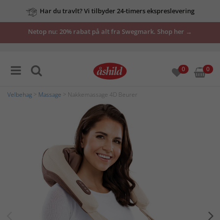
Har du travlt? Vi tilbyder 24-timers ekspreslevering
Netop nu: 20% rabat på alt fra Swegmark. Shop her →
0
0
Velbehag
>
Massage
> Nakkemassage 4D Beurer