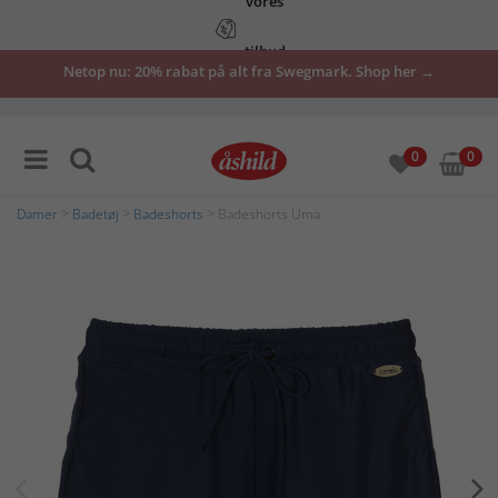
tilbud
Netop nu: 20% rabat på alt fra Swegmark. Shop her →
her
0
0
Damer
>
Badetøj
>
Badeshorts
> Badeshorts Uma