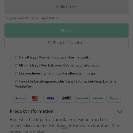
Vælg en str
Vælg en vare for at se lagerstatus.
KØB
Tilføj til Favoritter
Handl trygt
Vi er en tryg og sikker netbutik.
Altid fri fragt
Ved køb over 899 kr. og gratis retur.
Ekspreslevering
Få din pakke allerede i morgen.
Fleksible betalingsmetoder
Vælg faktura, betalingskort eller
MobilePay.
Produkt information
Badeshorts Uma fra Damella er designet med en
smart bikiniunderdel indbygget for ekstra komfort. Med
snøre i taljen give...