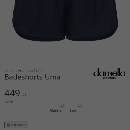
Damella
Art. nr: 261844
Badeshorts Uma
449
kr.
Farve
Marine
Sort
Måletabel