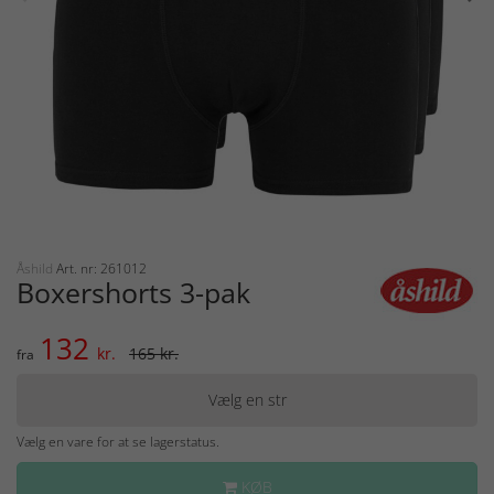
Åshild
Art. nr: 261012
Boxershorts 3-pak
132
kr.
165 kr.
fra
Vælg en str
Vælg en vare for at se lagerstatus.
KØB