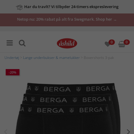
Har du travlt? Vi tilbyder 24-timers ekspreslevering
Netop nu: 20% rabat på alt fra Swegmark. Shop her →
0
0
Undertøj
>
Lange underbukser & mamelukker
> Boxershorts 3-pak
-20%