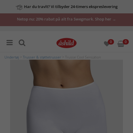
Har du travlt? Vi tilbyder 24-timers ekspreslevering
Netop nu: 20% rabat på alt fra Swegmark. Shop her →
0
0
Undertøj
>
Trusser & støttetrusser
> Trusse Cool Sensation