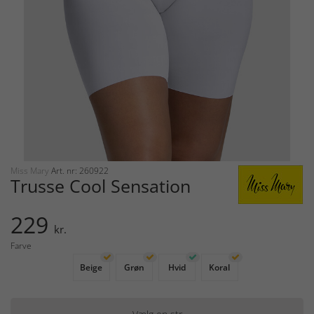
Miss Mary
Art. nr: 260922
Trusse Cool Sensation
229
kr.
Farve
Beige
Grøn
Hvid
Koral