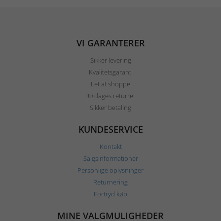
VI GARANTERER
Sikker levering
Kvalitetsgaranti
Let at shoppe
30 dages returret
Sikker betaling
KUNDESERVICE
Kontakt
Salgsinformationer
Personlige oplysninger
Returnering
Fortryd køb
MINE VALGMULIGHEDER