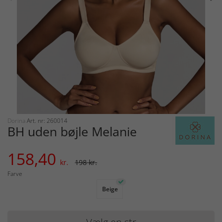
Dorina
Art. nr: 260014
BH uden bøjle Melanie
158,40
kr.
198 kr.
Farve
Beige