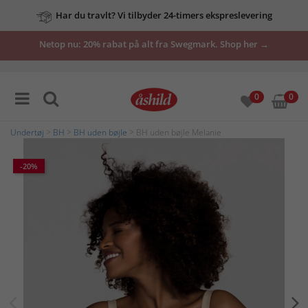
Har du travlt? Vi tilbyder 24-timers ekspreslevering
Netop nu: 20% rabat på alt fra Swegmark. Shop her →
0
0
Undertøj
>
BH
>
BH uden bøjle
> BH uden bøjle Melanie
-20%