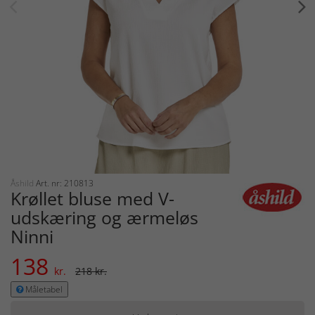
Åshild
Art. nr: 210813
Krøllet bluse med V-
udskæring og ærmeløs
Ninni
138
kr.
218 kr.
Måletabel