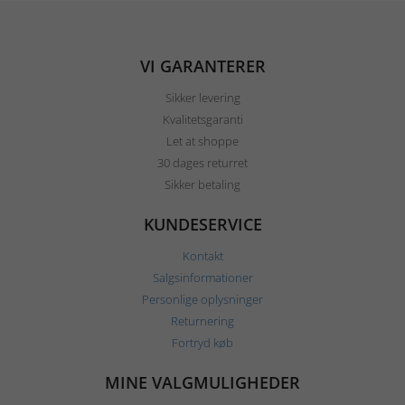
VI GARANTERER
Sikker levering
Kvalitetsgaranti
Let at shoppe
30 dages returret
Sikker betaling
KUNDESERVICE
Kontakt
Salgsinformationer
Personlige oplysninger
Returnering
Fortryd køb
MINE VALGMULIGHEDER