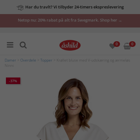
Har du travlt? Vi tilbyder 24-timers ekspreslevering
Netop nu: 20% rabat på alt fra Swegmark. Shop her →
0
0
Damer
>
Overdele
>
Topper
> Krøllet bluse med V-udskæring og ærmeløs
Ninni
-37%