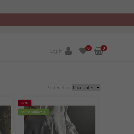
0
0
Log in
Sorter efter:
-50%
Bedre miljøvalg.