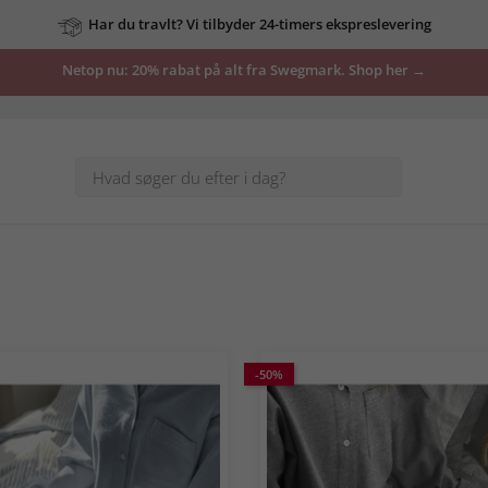
Har du travlt? Vi tilbyder 24-timers ekspreslevering
vores
Netop nu: 20% rabat på alt fra Swegmark. Shop her →
tilbud
her
-50%