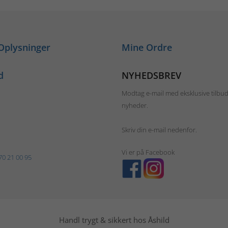
Oplysninger
Mine Ordre
d
NYHEDSBREV
Modtag e-mail med eksklusive tilbu
nyheder.
Skriv din e-mail nedenfor.
Vi er på Facebook
70 21 00 95
Handl trygt & sikkert hos Åshild