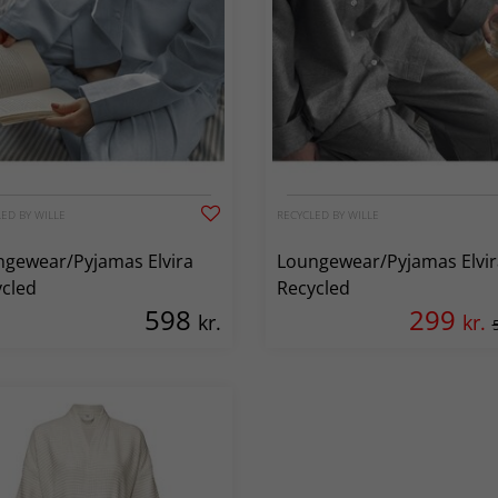
ED BY WILLE
RECYCLED BY WILLE
gewear/Pyjamas Elvira
Loungewear/Pyjamas Elvir
cled
Recycled
598
299
kr.
kr.