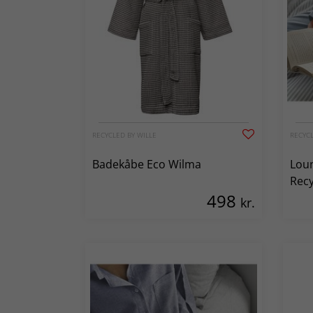
RECYCLED BY WILLE
RECYCL
Badekåbe Eco Wilma
Loun
Recy
498
kr.