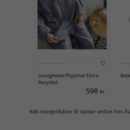
RECYCLED BY WILLE
RECYCL
Loungewear/Pyjamas Elvira
Bad
Recycled
598
kr.
Køb morgenkåber til damer online hos Ås