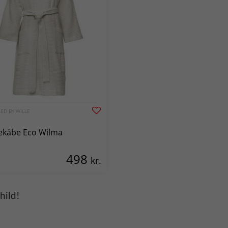
ED BY WILLE
ekåbe Eco Wilma
498
kr.
hild!