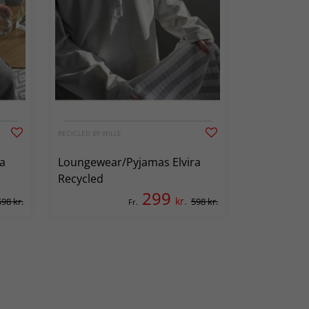
RECYCLED BY WILLE
a
Loungewear/Pyjamas Elvira
Recycled
299
kr.
598 kr.
598 kr.
Fr.