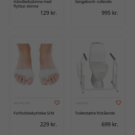
Håndledsskinne med
Sengebord- rullende
flytbar skinne
129
kr.
995
kr.
NATRACURE
CAREMAX
Forfodsbekyttelse S/M
Toiletstøtte fristående
229
kr.
699
kr.