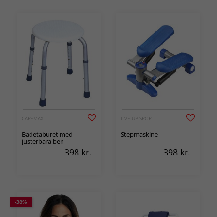
CAREMAX
LIVE UP SPORT
Badetaburet med
Stepmaskine
justerbara ben
398
kr.
398
kr.
-38%