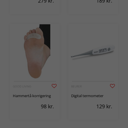
279
kr.
189
kr.
GOOD LIVING
BEURER
Hammertå korrigering
Digital termometer
98
kr.
129
kr.