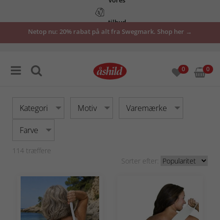
tilbud
Netop nu: 20% rabat på alt fra Swegmark. Shop her →
her
0
0
Kategori
Motiv
Varemærke
Farve
114
træffere
Sorter efter: