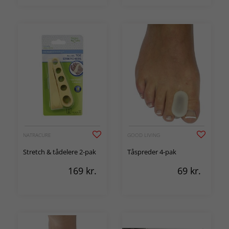
NATRACURE
GOOD LIVING
Stretch & tådelere 2-pak
Tåspreder 4-pak
169
kr.
69
kr.