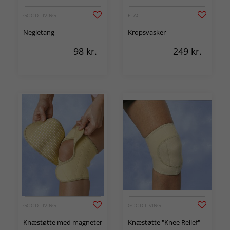
GOOD LIVING
ETAC
Negletang
Kropsvasker
98
kr.
249
kr.
GOOD LIVING
GOOD LIVING
Knæstøtte med magneter
Knæstøtte "Knee Relief"