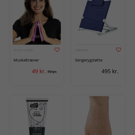
GOOD LIVING
CAREMAX
Muskeltræner
Sengerygstøtte
49
kr.
495
kr.
79 kr.