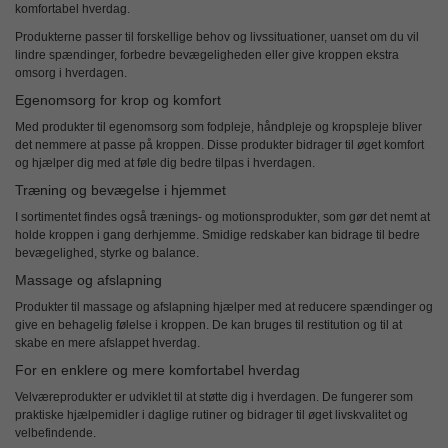
komfortabel hverdag.
Produkterne passer til forskellige behov og livssituationer, uanset om du vil
lindre spændinger, forbedre bevægeligheden eller give kroppen ekstra
omsorg i hverdagen.
Egenomsorg for krop og komfort
Med
produkter til egenomsorg
som fodpleje, håndpleje og kropspleje bliver
det nemmere at passe på kroppen. Disse produkter bidrager til øget komfort
og hjælper dig med at føle dig bedre tilpas i hverdagen.
Træning og bevægelse i hjemmet
I sortimentet findes også
trænings- og motionsprodukter
, som gør det nemt at
holde kroppen i gang derhjemme. Smidige redskaber kan bidrage til bedre
bevægelighed, styrke og balance.
Massage og afslapning
Produkter til
massage og afslapning
hjælper med at reducere spændinger og
give en behagelig følelse i kroppen. De kan bruges til restitution og til at
skabe en mere afslappet hverdag.
For en enklere og mere komfortabel hverdag
Velværeprodukter er udviklet til at støtte dig i hverdagen. De fungerer som
praktiske hjælpemidler i daglige rutiner og bidrager til øget livskvalitet og
velbefindende.