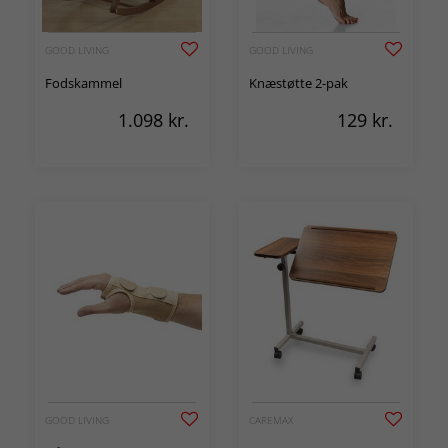
GOOD LIVING
GOOD LIVING
Fodskammel
Knæstøtte 2-pak
1.098
kr.
129
kr.
GOOD LIVING
CAREMAX