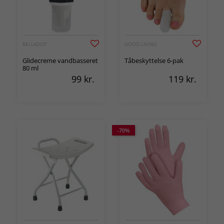
BELLADOT
GOOD LIVING
Glidecreme vandbasseret
Tåbeskyttelse 6-pak
80 ml
99
kr.
119
kr.
-70%