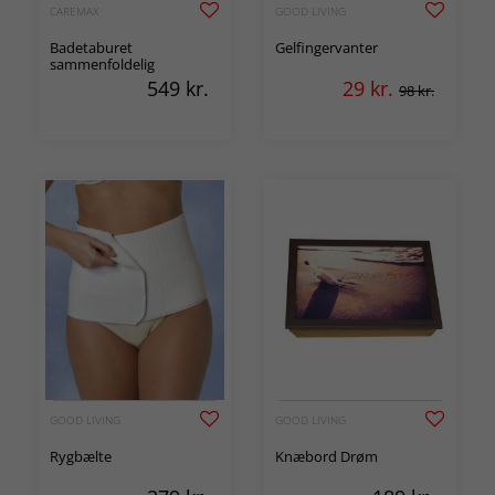
CAREMAX
GOOD LIVING
Badetaburet
Gelfingervanter
sammenfoldelig
549
kr.
29
kr.
98 kr.
GOOD LIVING
GOOD LIVING
Rygbælte
Knæbord Drøm