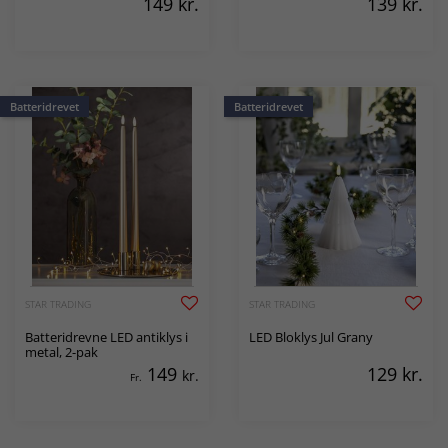
149
kr.
139
kr.
Batteridrevet
Batteridrevet
STAR TRADING
STAR TRADING
Batteridrevne LED antiklys i
LED Bloklys Jul Grany
metal, 2-pak
149
129
kr.
kr.
Fr.