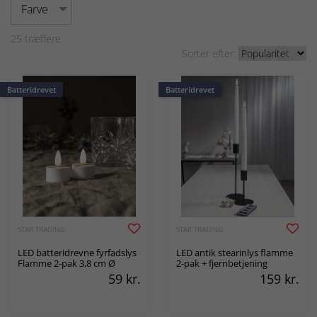
Farve
25
træffere
Sorter efter:
Batteridrevet
Batteridrevet
STAR TRADING
STAR TRADING
LED batteridrevne fyrfadslys
LED antik stearinlys flamme
Flamme 2-pak 3,8 cm Ø
2-pak + fjernbetjening
59
kr.
159
kr.