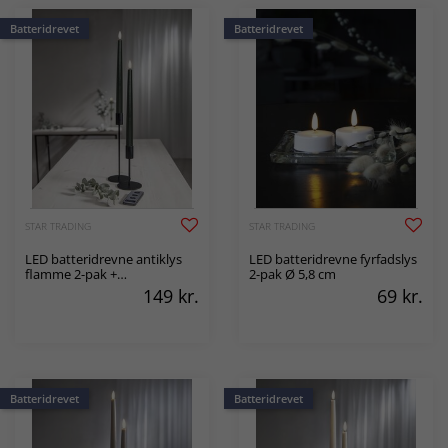
Batteridrevet
Batteridrevet
STAR TRADING
STAR TRADING
LED batteridrevne antiklys
LED batteridrevne fyrfadslys
flamme 2-pak +
2-pak Ø 5,8 cm
fjernbetjening
149
kr.
69
kr.
Batteridrevet
Batteridrevet