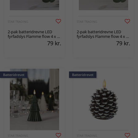
STAR TRADING
STAR TRADING
2-pak batteridrevne LED
2-pak batteridrevne LED
fyrfadslys Flamme flow 4 x 5
fyrfadslys Flamme flow 4 x 5
x 5 cm
x 5 cm
79
kr.
79
kr.
Batteridrevet
Batteridrevet
STAR TRADING
STAR TRADING