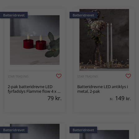
Batteridrevet
Batteridrevet
STAR TRADING
STAR TRADING
2-pak batteridrevne LED
Batteridrevne LED antiklys i
fyrfadslys Flamme flow 4 x 5
metal, 2-pak
x 5 cm
79
kr.
149
kr.
Fr.
Batteridrevet
Batteridrevet