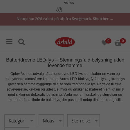
tilbud
Netop nu: 20% rabat på alt fra Swegmark. Shop her →
her
0
0
Batteridrevne LED-lys – Stemningsfuld belysning uden
levende flamme
Oplev Åshilds udvalg af
batteridrevne LED-lys
, der skaber en varm og
indbydende atmosfære i hjemmet. Vores
LED-bloklys, fyrfadslys og kronelys
giver den samme hyggelige følelse som traditionelle lys. Perfekte til
stue,
soveværelse, køkken og udestue
, hvor du ønsker at skabe et hjemligt miljø
med sikker og dekorativ belysning. Vælg mellem forskellige størrelser og
modeller for at finde de
batterilys
, der passer til netop din indretningsstil.
Kategori
Motiv
Størrelse